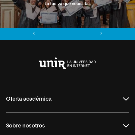
La fuerza que necesitas
Anterior
Siguiente
Universidad
Internacional
de
La
Rioja
Oferta académica
Grados
Sobre nosotros
Másteres Oficiales