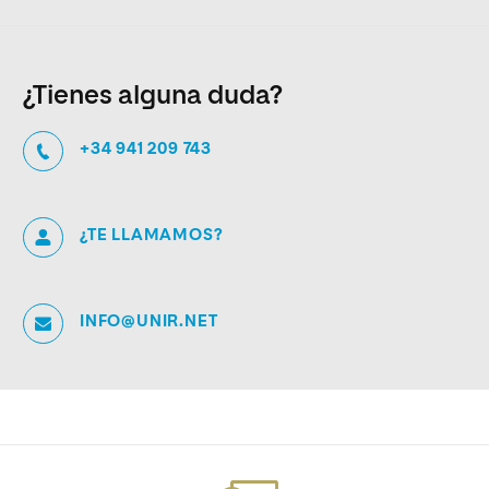
¿Tienes alguna duda?
+34 941 209 743
¿TE LLAMAMOS?
INFO@UNIR.NET