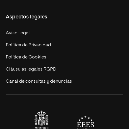
Másteres Propios
Misión y Valores
Aspectos legales
Doctorados
Facultades
Experto Universitario
Nuestro Equipo
Aviso Legal
Postgrados
Trabaja en UNIR
Política de Privacidad
Cursos Universitarios
Actualidad
Política de Cookies
UNIR Revista
Cláusulas legales RGPD
Eventos
Canal de consultas y denuncias
Alianzas corporativas
Sala de prensa
Contacto