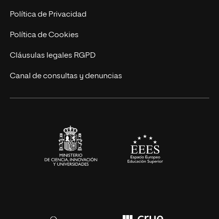
Postgrados
Trabaja en UNIR
Política de Privacidad
Cursos Universitarios
Actualidad
Política de Cookies
UNIR Revista
Cláusulas legales RGPD
Eventos
Canal de consultas y denuncias
Alianzas corporativas
Sala de prensa
Contacto