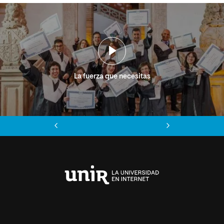
La fuerza que necesitas
Anterior
Siguiente
Universidad
Internacional
de
La
Rioja