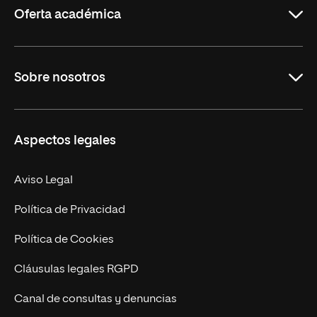
Oferta académica
Grados
Sobre nosotros
Másteres Oficiales
Másteres Propios
Misión y Valores
Aspectos legales
Doctorados
Facultades
Experto Universitario
Nuestro Equipo
Aviso Legal
Postgrados
Trabaja en UNIR
Política de Privacidad
Cursos Universitarios
Actualidad
Política de Cookies
UNIR Revista
Cláusulas legales RGPD
Eventos
Canal de consultas y denuncias