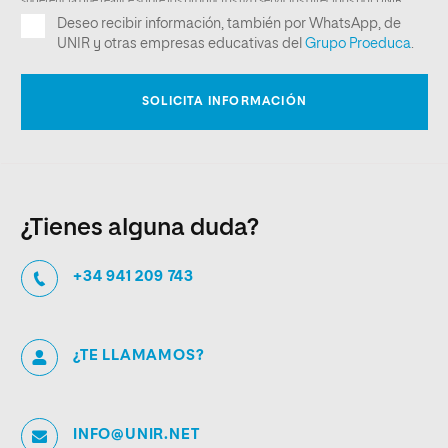
¿Tienes alguna duda?
+34 941 209 743
¿TE LLAMAMOS?
INFO@UNIR.NET