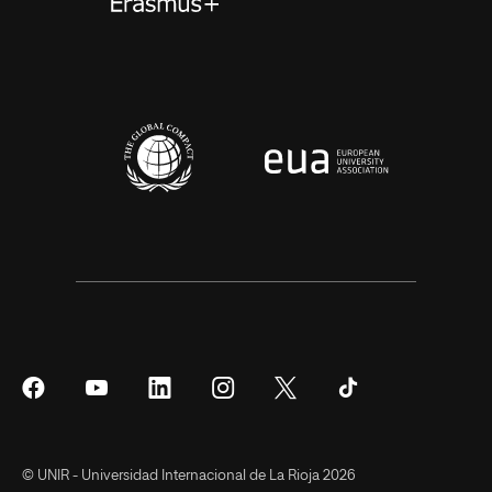
Síguenos
Síguenos
Síguenos
Síguenos
Síguenos
Síguenos
en
en
en
en
en
en
Facebook
YouTube
LinkedIn
Instagram
Twitter
Tiktok
© UNIR - Universidad Internacional de La Rioja 2026