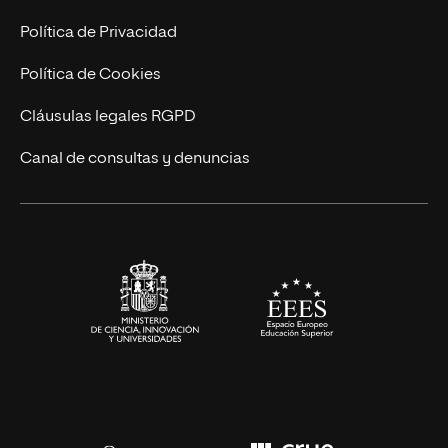
Postgrados
Trabaja en UNIR
Política de Privacidad
Cursos Universitarios
Actualidad
Política de Cookies
UNIR Revista
Cláusulas legales RGPD
Eventos
Canal de consultas y denuncias
Alianzas corporativas
Sala de prensa
Contacto