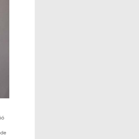
rió
nde