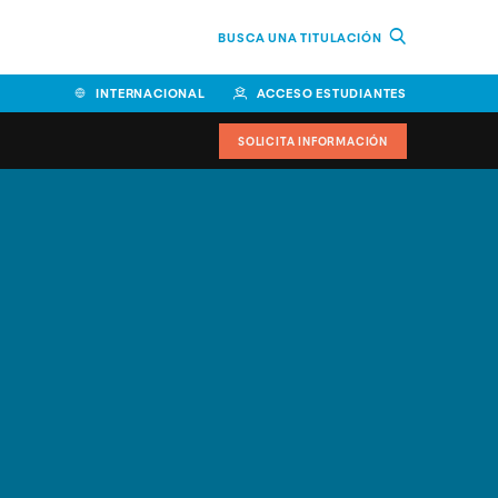
BUSCA UNA TITULACIÓN
INTERNACIONAL
ACCESO ESTUDIANTES
SOLICITA INFORMACIÓN
Facultad de Ciencias de la
Educación y Humanidades
Facultad de Ciencias de la
Salud
Facultad de Economía y
Empresa
Escuela Superior de Ingeniería
y Tecnología (ESIT)
Facultad de Derecho