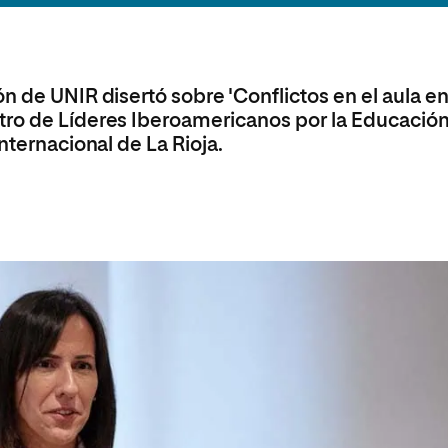
olíticas y Relaciones
Acceso universitario para
na de Movilidad
nales
mayores
nacional
n de UNIR disertó sobre 'Conflictos en el aula en
ro de Líderes Iberoamericanos por la Educación’
nternacional de La Rioja.