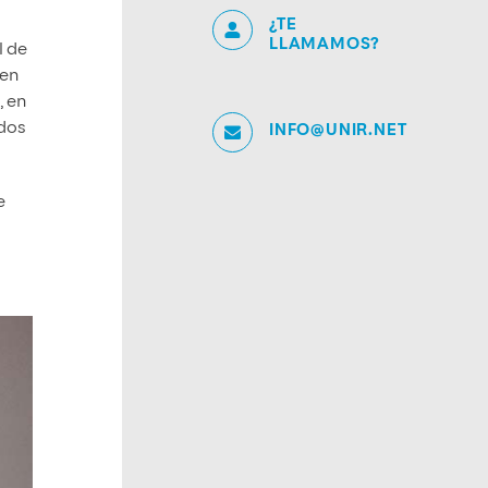
¿TE
LLAMAMOS?
l de
 en
, en
ados
INFO@UNIR.NET
e