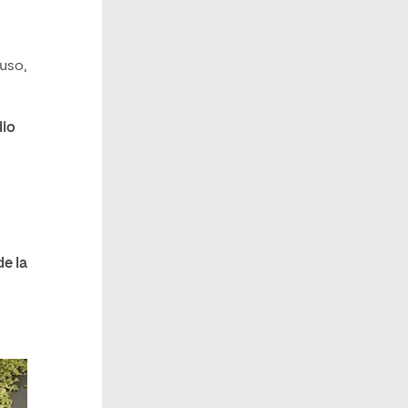
luso,
dio
de la