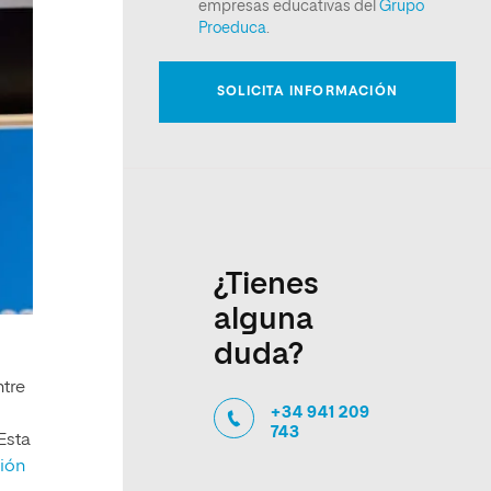
¿Tienes
alguna
duda?
ntre
+34 941 209
743
Esta
ción