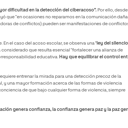
or dificultad en la detección del ciberacoso”.
Por ello, desde
brayó que “en ocasiones no reparamos en la comunicación dañ
adoras de conflictos) pueden ser manifestaciones de conflicto
e. En el caso del acoso escolar, se observa una
‘ley del silencio
 considerado que resulta esencial “fortalecer una alianza de
orresponsabilidad educativa.
Hay que equilibrar el control ent
 requiere entrenar la mirada para una detección precoz de la
l, y una mayor formación acerca de las formas de violencia
onciencia de que bajo cualquier forma de violencia, siempre
ación genera confianza, la confianza genera paz y la paz ge