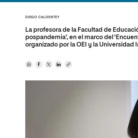
Diseño
Ingeniería y Tecnología
Ciencias P
Escuela de Humanidades
Ofici
Ciencias de la Salud
Diseño
Internacio
Inter
DIEGO CALDENTEY
Normas de Organización y
Ciencias Sociales
Ciencias de la Salud
Funcionamiento
La profesora de la Facultad de Educació
Humanidades
Ciencias Sociales
pospandemia', en el marco del ‘Encuent
organizado por la OEI y la Universidad I
Artes
Humanidades
Música
Artes
Música