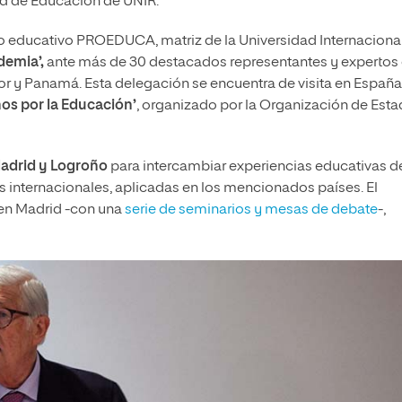
ad de Educación de UNIR.
po educativo PROEDUCA, matriz de la Universidad Internaciona
demia’,
ante más de 30 destacados representantes y expertos
 y Panamá. Esta delegación se encuentra de visita en España
os por la Educación’
, organizado por la Organización de Est
adrid y Logroño
para intercambiar experiencias educativas d
 internacionales, aplicadas en los mencionados países. El
 en Madrid -con una
serie de seminarios y mesas de debate
-,