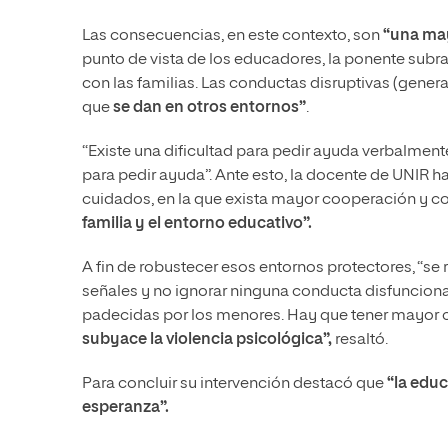
Las consecuencias, en este contexto, son
“una may
punto de vista de los educadores, la ponente su
con las familias. Las conductas disruptivas (gener
que
se dan en otros entornos”
.
“Existe una dificultad para pedir ayuda verbalment
para pedir ayuda”. Ante esto, la docente de UNIR ha
cuidados, en la que exista mayor cooperación y c
familia y el entorno educativo”.
A fin de robustecer esos entornos protectores, “se
señales y no ignorar ninguna conducta disfunciona
padecidas por los menores. Hay que tener mayor c
subyace la violencia psicológica”,
resaltó.
Para concluir su intervención destacó que
“la educ
esperanza”.