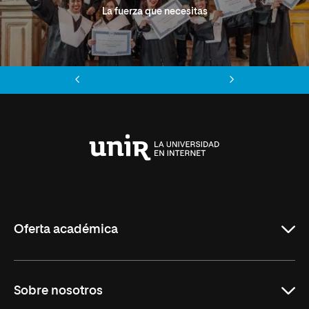
La fuerza que necesitas
Anterior
Siguiente
Universidad
Internacional
de
La
Rioja
Oferta académica
Grados
Sobre nosotros
Másteres Oficiales