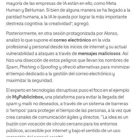
mayoría de las empresas de IA están en ello, como Meta
Human y BeHuman. Si bien de alguna manera se ha llegado a la
paridad humana, a la IA le queda por lograr la más importante
destreza cognitiva: la creatividad”, agregó.
Posteriormente, en otra sesión protagonizada por Alonso,
analizó lo que supone el
correo electrónico
en la vida
profesional y personal desde los inicios de internet y su actual
vulnerabilidad a ataques a través de
mensajes maliciosos
. Así
hizo una disección de estos peligros que llevan los nombres de
Spam
,
Phishing
o
Spoofing
y ofreció alternativas para minimizar
el tiempo dedicado a la gestión del correo electrónico y
maximizar la seguridad.
El experto en tecnologías disruptivas puso el foco en el ejemplo
de
MyPublicInbox,
una plataforma para evitar la llegada del
spam
y
mails
no deseados, a través de un sistema de barreras
o ‘tempos’ para proteger el tiempo de las personas, a la vez que
crea canales de comunicación ágiles y directos. “La idea es un
buzón con vocación de círculo cercano para los entornos
públicos, accesible por internet y bajo el sentido de un uso