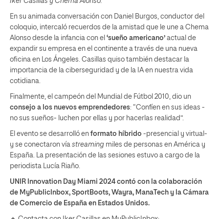
Iker Casillas y Chema Alonso.
En su animada conversación con Daniel Burgos, conductor del
coloquio, intercaló recuerdos de la amistad que le une a Chema
Alonso desde la infancia con el
‘sueño americano’
actual de
expandir su empresa en el continente a través de una nueva
oficina en Los Ángeles. Casillas quiso también destacar la
importancia de la ciberseguridad y de la IA en nuestra vida
cotidiana.
Finalmente, el campeón del Mundial de Fútbol 2010, dio un
consejo a los nuevos emprendedores
: “Confíen en sus ideas -
no sus sueños- luchen por ellas y por hacerlas realidad”.
El evento se desarrolló en
formato híbrido
-presencial y virtual-
y se conectaron vía
streaming
miles de personas en América y
España. La presentación de las sesiones estuvo a cargo de la
periodista Lucía Riaño.
UNIR Innovation Day Miami 2024 contó con la
colaboración
de
MyPublicInbox, SportBoots, Wayra, ManaTech y la Cámara
de Comercio de España en Estados Unidos.
🔸 Contacta con Iker Casillas en MyPublicInbox: