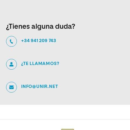
¿Tienes alguna duda?
+34 941 209 743
¿TE LLAMAMOS?
INFO@UNIR.NET