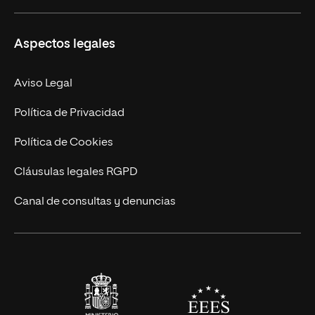
Másteres Propios
Misión y Valores
Aspectos legales
Doctorados
Facultades
Experto Universitario
Nuestro Equipo
Aviso Legal
Postgrados
Trabaja en UNIR
Política de Privacidad
Cursos Universitarios
Actualidad
Política de Cookies
UNIR Revista
Cláusulas legales RGPD
Eventos
Canal de consultas y denuncias
Alianzas corporativas
Sala de prensa
Contacto