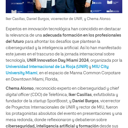
Iker Casillas, Daniel Burgos, vicerrector de UNIR, y Chema Alonso.
Expertos en innovación tecnológica han coincidido en destacar
la relevancia de una
adecuada formación en los profesionales
del futuro
para afrontar los desafíos que plantean la
ciberseguridad y la inteligencia artificial. Así lo han manifestado
este jueves en el trascurso de la jornada internacional sobre
tecnología,
UNIR
Innovation Day Miami 2024
, organizada por la
Universidad Internacional de La Rioja (UNIR)
y
MIU City
University Miami
,
en el espacio de Manna Common Corpotare
en Downtown Miami, Florida,
Chema Alonso
, reconocido experto en ciberseguridad y
chief
digital officer
(CDO) de Telefónica;
Iker Casillas
, exfutbolista y
fundador de la
startup
SportBoost; y
Daniel Burgos
, vicerrector
de Proyectos Internacionales de UNIR y rector de MIU, fueron
los protagonistas absolutos del evento en presentaciones y una
mesa redonda, donde reflexionaron y debatieron sobre
ciberseguridad, inteligencia artificial y formación
desde sus