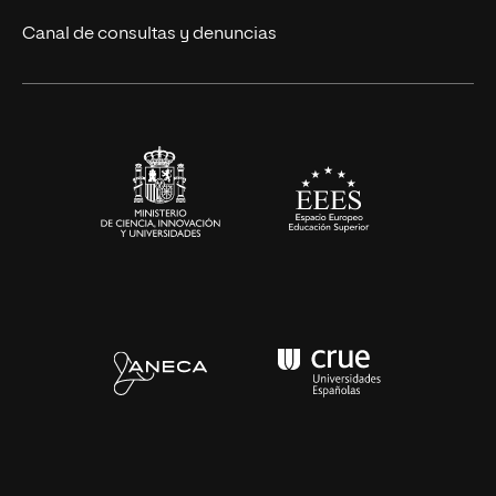
Eventos
Canal de consultas y denuncias
Alianzas corporativas
Sala de prensa
Contacto