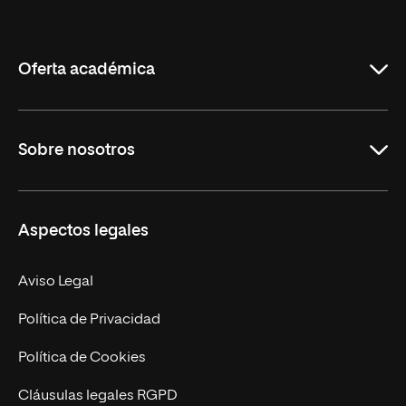
Internacional
de
La
Rioja
Oferta académica
Grados
Sobre nosotros
Másteres Oficiales
Másteres Propios
Misión y Valores
Aspectos legales
Doctorados
Facultades
Experto Universitario
Nuestro Equipo
Aviso Legal
Postgrados
Trabaja en UNIR
Política de Privacidad
Cursos Universitarios
Actualidad
Política de Cookies
UNIR Revista
Cláusulas legales RGPD