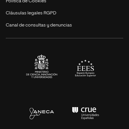
Política de Cookies
UNIR Revista
Cláusulas legales RGPD
Eventos
Canal de consultas y denuncias
Alianzas corporativas
Sala de prensa
Contacto