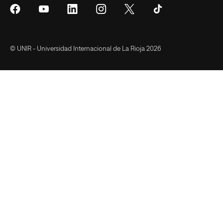
Síguenos
Síguenos
Síguenos
Síguenos
Síguenos
Síguenos
en
en
en
en
en
en
Facebook
YouTube
LinkedIn
Instagram
Twitter
Tiktok
© UNIR - Universidad Internacional de La Rioja 2026