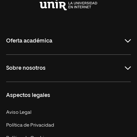
Universidad
Internacional
de
La
Rioja
Oferta académica
Grados
Sobre nosotros
Másteres Oficiales
Másteres Propios
Misión y Valores
Aspectos legales
Doctorados
Facultades
Experto Universitario
Nuestro Equipo
Aviso Legal
Postgrados
Trabaja en UNIR
Política de Privacidad
Cursos Universitarios
Actualidad