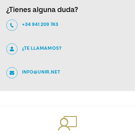
¿Tienes alguna duda?
+34 941 209 743
¿TE LLAMAMOS?
INFO@UNIR.NET