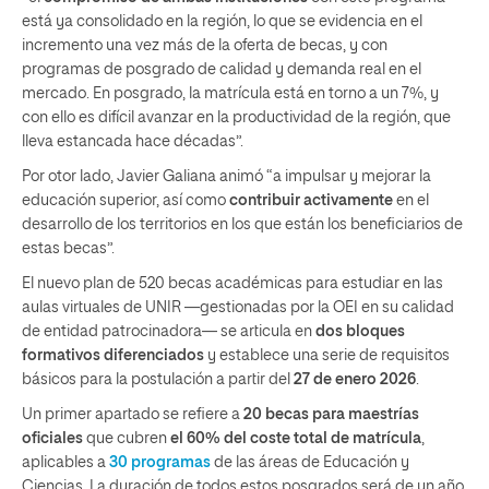
está ya consolidado en la región, lo que se evidencia en el
incremento una vez más de la oferta de becas, y con
programas de posgrado de calidad y demanda real en el
mercado. En posgrado, la matrícula está en torno a un 7%, y
con ello es difícil avanzar en la productividad de la región, que
lleva estancada hace décadas”.
Por otor lado, Javier Galiana animó “a impulsar y mejorar la
educación superior, así como
contribuir activamente
en el
desarrollo de los territorios en los que están los beneficiarios de
estas becas”.
El nuevo plan de 520 becas académicas para estudiar en las
aulas virtuales de UNIR —gestionadas por la OEI en su calidad
de entidad patrocinadora— se articula en
dos bloques
formativos diferenciados
y establece una serie de requisitos
básicos para la postulación a partir del
27 de enero 2026
.
Un primer apartado se refiere a
20 becas para maestrías
oficiales
que cubren
el 60%
del coste total de matrícula
,
aplicables a
30 programas
de las áreas de Educación y
Ciencias. La duración de todos estos posgrados será de un año