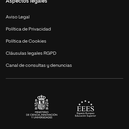
Aspectos legales
Doctorados
Facultades
Experto Universitario
Nuestro Equipo
Aviso Legal
Postgrados
Trabaja en UNIR
Política de Privacidad
Cursos Universitarios
Actualidad
Política de Cookies
UNIR Revista
Cláusulas legales RGPD
Eventos
Canal de consultas y denuncias
Alianzas corporativas
Sala de prensa
Contacto