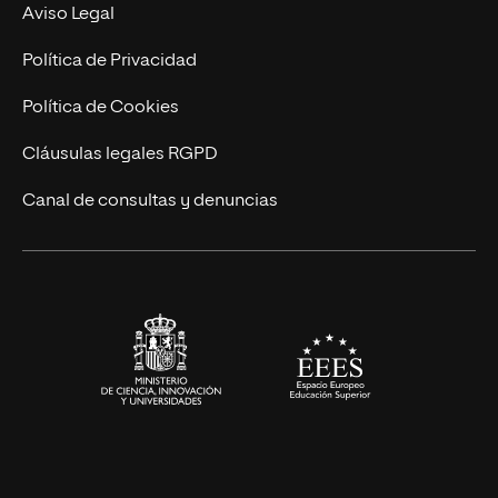
Experto Universitario
Nuestro Equipo
Aviso Legal
Postgrados
Trabaja en UNIR
Política de Privacidad
Cursos Universitarios
Actualidad
Política de Cookies
UNIR Revista
Cláusulas legales RGPD
Eventos
Canal de consultas y denuncias
Alianzas corporativas
Sala de prensa
Contacto