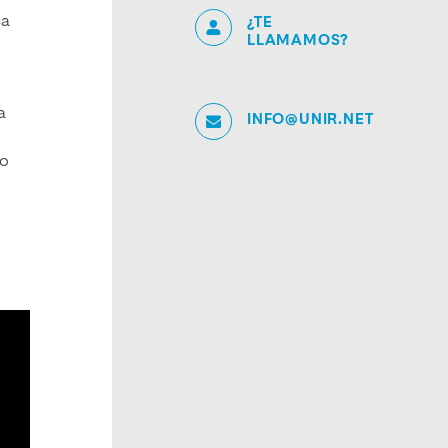
ca
¿TE
LLAMAMOS?
a
INFO@UNIR.NET
do