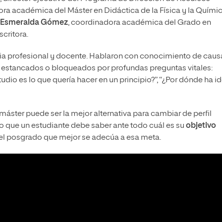
tora académica del Máster en Didáctica de la Física y la Quími
Esmeralda Gómez
, coordinadora académica del Grado en
critora.
cia profesional y docente. Hablaron con conocimiento de caus
 estancados o bloqueados por profundas preguntas vitales:
udio es lo que quería hacer en un principio?”, “¿Por dónde ha i
áster puede ser la mejor alternativa para cambiar de perfil
no que un estudiante debe saber ante todo cuál es su
objetivo
el posgrado que mejor se adecúa a esa meta.