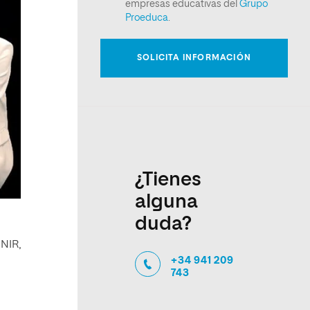
¿Tienes
alguna
duda?
NIR,
+34 941 209
743