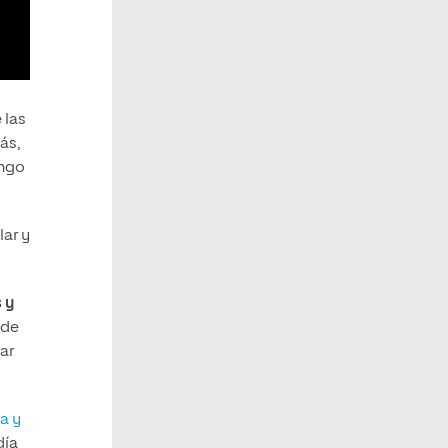
 las
ás,
ango
lar y
s y
 de
ar
a y
día