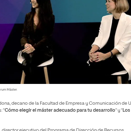
órum Máster.
rdona, decano de la Facultad de Empresa y Comunicación de U
: “
Cómo elegir el máster adecuado para tu desarrollo
” y “
Los
, director ejecutivo del Programa de Dirección de Recursos