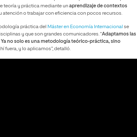
tre teoría y práctica mediante un
aprendizaje de contextos
u atención o trabajar con eficiencia con pocos recursos.
odología práctica del
Máster en Economía Internacional
se
sciplinas y que son grandes comunicadores. “
Adaptamos las
. Ya no solo es una metodología teórico-práctica, sino
 fuera, y lo aplicamos”, detalló.