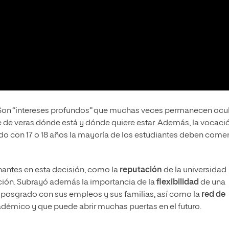
 Son “intereses profundos” que muchas veces permanecen ocu
e de veras dónde está y dónde quiere estar. Además, la vocaci
do con 17 o 18 años la mayoría de los estudiantes deben come
antes en esta decisión, como la
reputación
de la universidad
ación. Subrayó además la importancia de la
flexibilidad
de una
posgrado con sus empleos y sus familias, así como la
red de
démico y que puede abrir muchas puertas en el futuro.