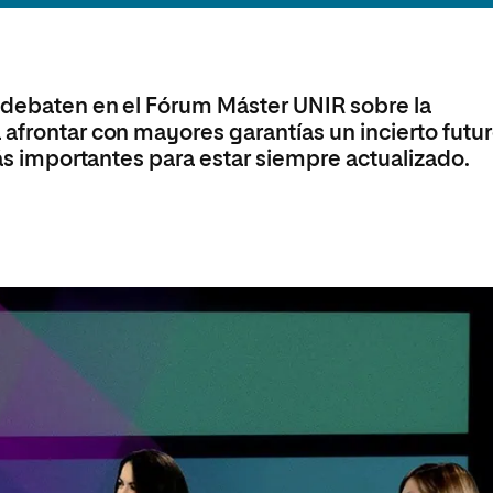
olíticas y Relaciones
Acceso universitario para
na de Movilidad
nales
mayores
nacional
 debaten en el Fórum Máster UNIR sobre la
afrontar con mayores garantías un incierto futu
más importantes para estar siempre actualizado.