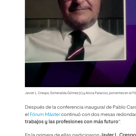
Javier L. Crespo, Esmeralda Gómez (c) y Alicia Palacios, ponentes en el F
Después de la conferencia inaugural de Pablo Ca
el
Fórum Máster
continuó con dos mesas redondas
trabajos y las profesiones con más futuro
”.
En la primera de ellas participaron
Javier L. Crespo