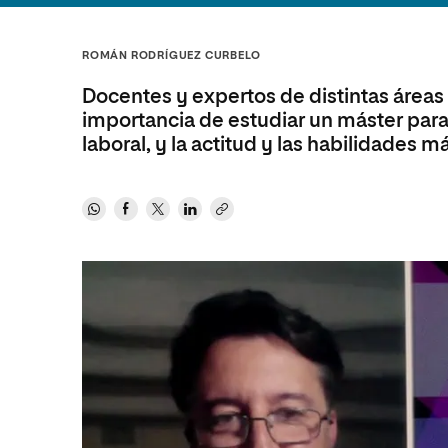
Diseño
Ingeniería y Tecnología
Ciencias P
Escuela de Humanidades
Ofici
Ciencias de la Salud
Diseño
Internacio
Inter
ROMÁN RODRÍGUEZ CURBELO
Normas de Organización y
Ciencias Sociales
Ciencias de la Salud
Funcionamiento
Docentes y expertos de distintas áreas
Humanidades
Ciencias Sociales
importancia de estudiar un máster para 
laboral, y la actitud y las habilidades 
Artes
Humanidades
Música
Artes
Música