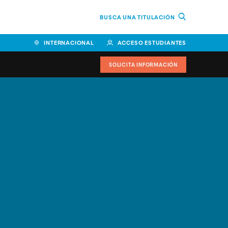
BUSCA UNA TITULACIÓN
INTERNACIONAL
ACCESO ESTUDIANTES
SOLICITA INFORMACIÓN
Facultad de Ciencias de la
Educación y Humanidades
Facultad de Ciencias de la
Salud
Facultad de Economía y
Empresa
Escuela Superior de Ingeniería
y Tecnología (ESIT)
Facultad de Derecho