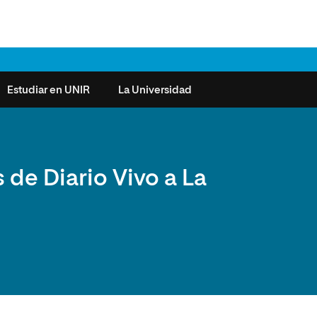
Estudiar en UNIR
La Universidad
ntas frecuentes
Órganos de Gobierno
Derecho
Cómo matricularse
Investigación
 de Diario Vivo a La
e la Salud
nocimiento de créditos
Vicerrectorados
Ciencias de la Seguridad
Becas universitarias y tasas
Plan Estratégico
ros de Exámenes
Consejo Social de UNIR
Ciencias Sociales
Requisitos de acceso a la
Sistema de Calidad
Universidad
cio de Orientación
Claustro
Artes
Futuros de la Educación
émica (SOA)
Formación bonificada
Superior
 y Comunicación
Nuestros Estudiantes
Humanidades
cio de Atención a las
 y Tecnología
Sala de prensa
Música
sidades Especiales
Idiomas
cio de Solicitudes