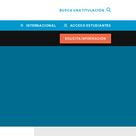
BUSCA UNA TITULACIÓN
INTERNACIONAL
ACCESO ESTUDIANTES
SOLICITA INFORMACIÓN
Facultad de Ciencias de la
Educación y Humanidades
Facultad de Ciencias de la
Salud
Facultad de Economía y
Empresa
Escuela Superior de Ingeniería
y Tecnología (ESIT)
Facultad de Derecho