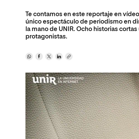
Diseño
Ingeniería y Tecnología
Ciencias P
Escuela de Humanidades
Ofici
Ciencias de la Salud
Diseño
Internacio
Te contamos en este reportaje en vídeo
Inter
Normas de Organización y
único espectáculo de periodismo en di
Ciencias Sociales
Ciencias de la Salud
Funcionamiento
la mano de UNIR. Ocho historias cortas 
Humanidades
Ciencias Sociales
protagonistas.
Artes
Humanidades
Música
Artes
Música