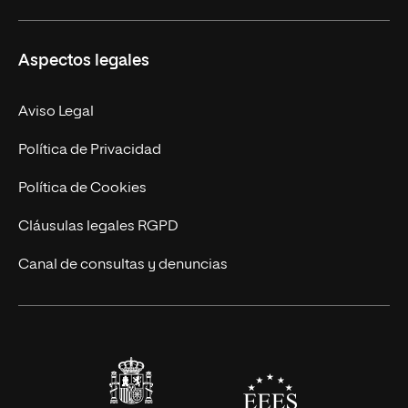
Másteres Propios
Misión y Valores
Aspectos legales
Doctorados
Facultades
Experto Universitario
Nuestro Equipo
Aviso Legal
Postgrados
Trabaja en UNIR
Política de Privacidad
Cursos Universitarios
Actualidad
Política de Cookies
UNIR Revista
Cláusulas legales RGPD
Eventos
Canal de consultas y denuncias
Alianzas corporativas
Sala de prensa
Contacto