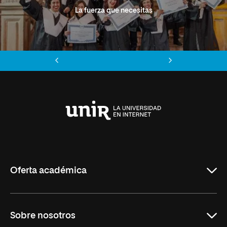
La fuerza que necesitas
Anterior
Siguiente
Universidad
Internacional
de
La
Rioja
Oferta académica
Grados
Sobre nosotros
Másteres Oficiales