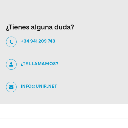
¿Tienes alguna duda?
+34 941 209 743
¿TE LLAMAMOS?
INFO@UNIR.NET