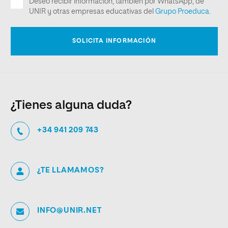
¿Tienes alguna duda?
+34 941 209 743
¿TE LLAMAMOS?
INFO@UNIR.NET