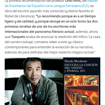
La primera recomendación del profesor
Oriol Miró,
del
Máster
de Enseñanza del Español como Lengua Extranjera (ELE),
es
obra del escritor japonés más conocido (y eterno favorito al
Nobel de Literatura).
“Lo recomiendo porque es a un tiempo
ligero y de calidad, y porque recoge en un solo tomo las dos
primeras novelas de uno de los escritores más
internacionales del panorama literario actual
; además, ahora
que
Tusquets
acaba de anunciar la reedición del mítico ‘La caza
del carnero salvaje’, conviene releer a este ya clásico
contemporáneo para entender la evolución de su narrativa,
además de para disfrutar del mejor realismo mágico actual.”