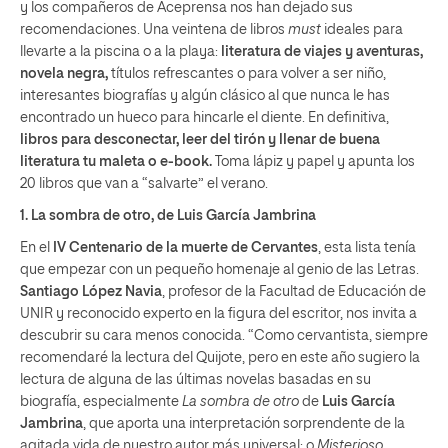
y los compañeros de Aceprensa nos han dejado sus
recomendaciones. Una veintena de libros
must
ideales para
llevarte a la piscina o a la playa:
literatura de viajes y aventuras,
novela negra,
títulos refrescantes o para volver a ser niño,
interesantes biografías y algún clásico al que nunca le has
encontrado un hueco para hincarle el diente. En definitiva,
libros para desconectar, leer del tirón y llenar de buena
literatura tu maleta o e-book.
Toma lápiz y papel y apunta los
20 libros que van a “salvarte” el verano.
1.
La sombra de otro
, de Luis García Jambrina
En el
IV Centenario de la muerte de Cervantes
, esta lista tenía
que empezar con un pequeño homenaje al genio de las Letras.
Santiago López Navia
, profesor de la Facultad de Educación de
UNIR y reconocido experto en la figura del escritor, nos invita a
descubrir su cara menos conocida. “Como cervantista, siempre
recomendaré la lectura del Quijote, pero en este año sugiero la
lectura de alguna de las últimas novelas basadas en su
biografía, especialmente
La sombra de otro
de
Luis García
Jambrina
, que aporta una interpretación sorprendente de la
agitada vida de nuestro autor más universal; o
Misterioso