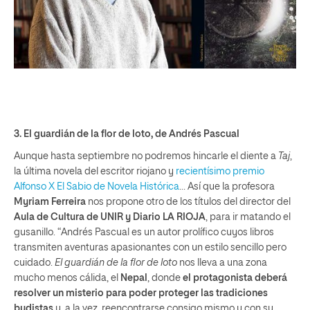
3.
El guardián de la flor de loto
, de Andrés Pascual
Aunque hasta septiembre no podremos hincarle el diente a
Taj
,
la última novela del escritor riojano y
recientísimo premio
Alfonso X El Sabio de Novela Histórica
… Así que la profesora
Myriam Ferreira
nos propone otro de los títulos del director del
Aula de Cultura de UNIR y Diario LA RIOJA
, para ir matando el
gusanillo. “Andrés Pascual es un autor prolífico cuyos libros
transmiten aventuras apasionantes con un estilo sencillo pero
cuidado.
El guardián de la flor de loto
nos lleva a una zona
mucho menos cálida, el
Nepal
, donde
el protagonista deberá
resolver un misterio para poder proteger las tradiciones
budistas
y, a la vez, reencontrarse consigo mismo y con su