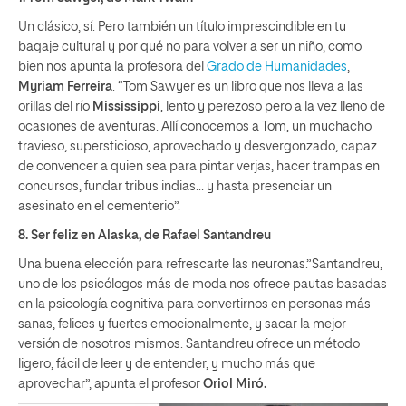
Un clásico, sí. Pero también un título imprescindible en tu
bagaje cultural y por qué no para volver a ser un niño, como
bien nos apunta la profesora del
Grado de Humanidades
,
Myriam Ferreira
. “Tom Sawyer es un libro que nos lleva a las
orillas del río
Mississippi
, lento y perezoso pero a la vez lleno de
ocasiones de aventuras. Allí conocemos a Tom, un muchacho
travieso, supersticioso, aprovechado y desvergonzado, capaz
de convencer a quien sea para pintar verjas, hacer trampas en
concursos, fundar tribus indias… y hasta presenciar un
asesinato en el cementerio”.
8.
Ser feliz en Alaska
, de Rafael Santandreu
Una buena elección para refrescarte las neuronas.”Santandreu,
uno de los psicólogos más de moda nos ofrece pautas basadas
en la psicología cognitiva para convertirnos en personas más
sanas, felices y fuertes emocionalmente, y sacar la mejor
versión de nosotros mismos. Santandreu ofrece un método
ligero, fácil de leer y de entender, y mucho más que
aprovechar”, apunta el profesor
Oriol Miró.