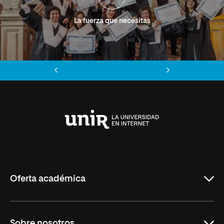
La fuerza que necesitas
Anterior
Siguiente
Universidad
Internacional
de
La
Rioja
Oferta académica
Grados
Sobre nosotros