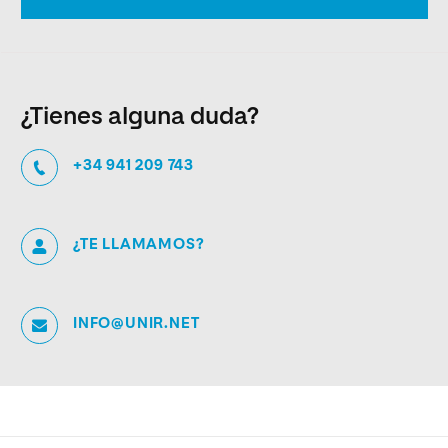
¿Tienes alguna duda?
+34 941 209 743
¿TE LLAMAMOS?
INFO@UNIR.NET