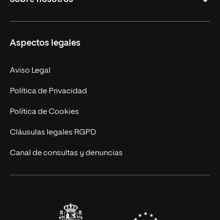
Másteres Oficiales
Másteres Propios
Misión y Valores
Aspectos legales
Doctorados
Facultades
Experto Universitario
Nuestro Equipo
Aviso Legal
Postgrados
Trabaja en UNIR
Política de Privacidad
Cursos Universitarios
Actualidad
Política de Cookies
UNIR Revista
Cláusulas legales RGPD
Eventos
Canal de consultas y denuncias
Alianzas corporativas
Sala de prensa
Contacto