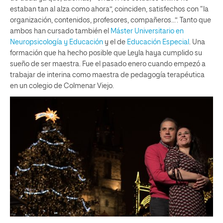
estaban tan al alza como ahora”, coinciden, satisfechos con “la
organización, contenidos, profesores, compañeros…”. Tanto que
ambos han cursado también el
Máster Universitario en
Neuropsicología y Educación
y el de
Educación Especial
. Una
formación que ha hecho posible que Leyla haya cumplido su
sueño de ser maestra. Fue el pasado enero cuando empezó a
trabajar de interina como maestra de pedagogía terapéutica
en un colegio de Colmenar Viejo.