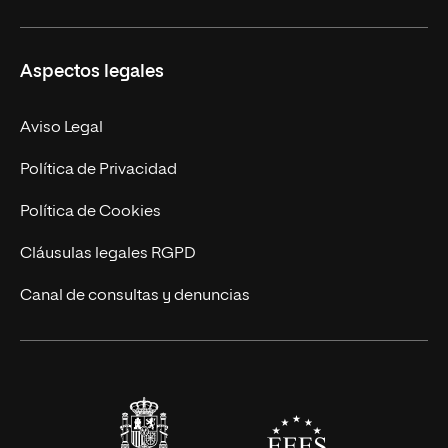
Másteres Propios
Misión y Valores
Aspectos legales
Doctorados
Facultades
Experto Universitario
Nuestro Equipo
Aviso Legal
Postgrados
Trabaja en UNIR
Política de Privacidad
Cursos Universitarios
Actualidad
Política de Cookies
UNIR Revista
Cláusulas legales RGPD
Eventos
Canal de consultas y denuncias
Alianzas corporativas
Sala de prensa
Contacto