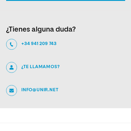
¿Tienes alguna duda?
+34 941 209 743
¿TE LLAMAMOS?
INFO@UNIR.NET