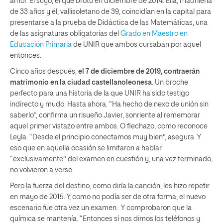
amor. El suyo, el que brotó en diciembre de 2014. Ella, madrileña
de 33 años y él, vallisoletano de 39, coincidían en la capital para
presentarse a la prueba de Didáctica de las Matemáticas, una
de las asignaturas obligatorias del
Grado en Maestro en
Educación Primaria
de UNIR que ambos cursaban por aquel
entonces.
Cinco años después,
el 7 de diciembre de 2019, contraerán
matrimonio en la ciudad castellanoleonesa
. Un broche
perfecto para una historia de la que UNIR ha sido testigo
indirecto y mudo. Hasta ahora. “Ha hecho de nexo de unión sin
saberlo”, confirma un risueño Javier, sonriente al rememorar
aquel primer vistazo entre ambos. O flechazo, como reconoce
Leyla. “Desde el principio conectamos muy bien”, asegura. Y
eso que en aquella ocasión se limitaron a hablar
“exclusivamente” del examen en cuestión y, una vez terminado,
no volvieron a verse.
Pero la fuerza del destino, como diría la canción, les hizo repetir
en mayo de 2015. Y, como no podía ser de otra forma, el nuevo
escenario fue otra vez un examen. Y comprobaron que la
química se mantenía. “Entonces sí nos dimos los teléfonos y