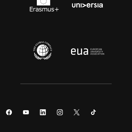
Síguenos
Síguenos
Síguenos
Síguenos
Síguenos
Síguenos
en
en
en
en
en
en
Facebook
YouTube
LinkedIn
Instagram
Twitter
Tiktok