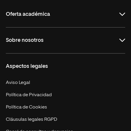
La
Rioja
Oferta académica
Grados
Sobre nosotros
Másteres Oficiales
Másteres Propios
Misión y Valores
Aspectos legales
Doctorados
Facultades
Experto Universitario
Nuestro Equipo
Aviso Legal
Postgrados
Trabaja en UNIR
Política de Privacidad
Cursos Universitarios
Actualidad
Política de Cookies
UNIR Revista
Cláusulas legales RGPD
Eventos