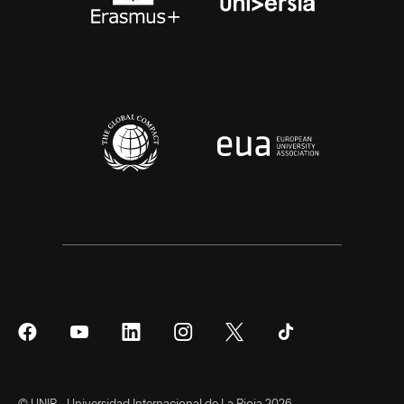
Síguenos
Síguenos
Síguenos
Síguenos
Síguenos
Síguenos
en
en
en
en
en
en
Facebook
YouTube
LinkedIn
Instagram
Twitter
Tiktok