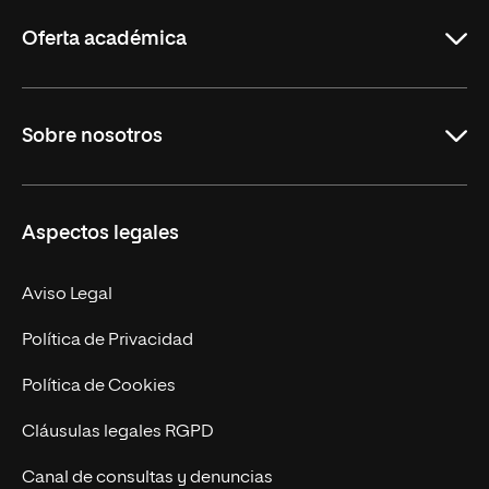
Rioja
Oferta académica
Grados
Sobre nosotros
Másteres Oficiales
Másteres Propios
Misión y Valores
Aspectos legales
Doctorados
Facultades
Experto Universitario
Nuestro Equipo
Aviso Legal
Postgrados
Trabaja en UNIR
Política de Privacidad
Cursos Universitarios
Actualidad
Política de Cookies
UNIR Revista
Cláusulas legales RGPD
Eventos
Canal de consultas y denuncias