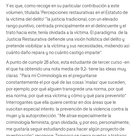
Y es que, como recoge en su particular contribución a este
volumen, titulada ‘Percepciones restaurativas en el Estatuto de
la víctima del delito’ “la justicia tradicional, con un elevado
rango punitivo, centrada principalmente en el delincuente y el
trato hacia este, tenía olvidada a la víctima. El paradigma de la
Justicia Restaurativa defiende una visión holística del delito y
pretende visibilizar a la víctima y sus necesidades, midiendo así
cuánto daño repara y no cuánto castigo imparte”.
A punto de cumplir 28 años, esta estudiante de tercer curso -en
el que ha obtenido una nota media de 9,2- tiene las ideas muy
claras. “Para mí Criminología es el preguntarse
constantemente el por qué de las cosas ‘malas’ que suceden;
por ejemplo, por qué alguien transgrede una norma, por qué
esa norma, por qué esa víctima y cómo y qué para prevenirlo”.
Interrogantes que ella quiere centrar en dos áreas que le
suscitan especial interés: la prevención de la violencia contra la
mujer y la autoprotección. “Me atrae especialmente la
criminología feminista, gran olvidada, y por eso, personalmente,
me gustaría seguir estudiando para hacer algún proyecto de
investigación”, reconoce. Tampoco se cierra puertas a trabajar