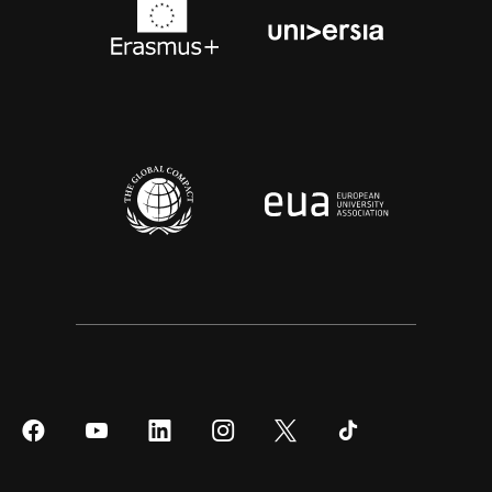
Síguenos
Síguenos
Síguenos
Síguenos
Síguenos
Síguenos
en
en
en
en
en
en
Facebook
YouTube
LinkedIn
Instagram
Twitter
Tiktok