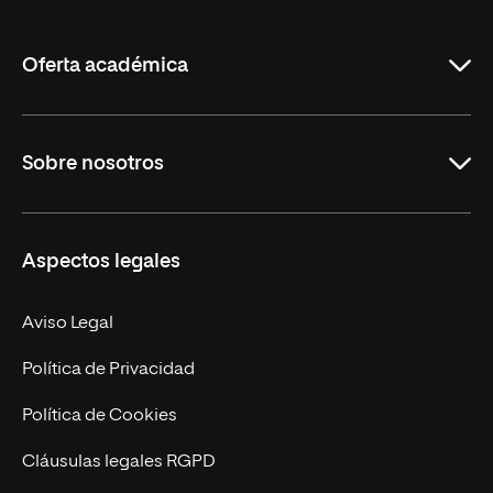
de
La
Rioja
Oferta académica
Grados
Sobre nosotros
Másteres Oficiales
Másteres Propios
Misión y Valores
Aspectos legales
Doctorados
Facultades
Experto Universitario
Nuestro Equipo
Aviso Legal
Postgrados
Trabaja en UNIR
Política de Privacidad
Cursos Universitarios
Actualidad
Política de Cookies
UNIR Revista
Cláusulas legales RGPD