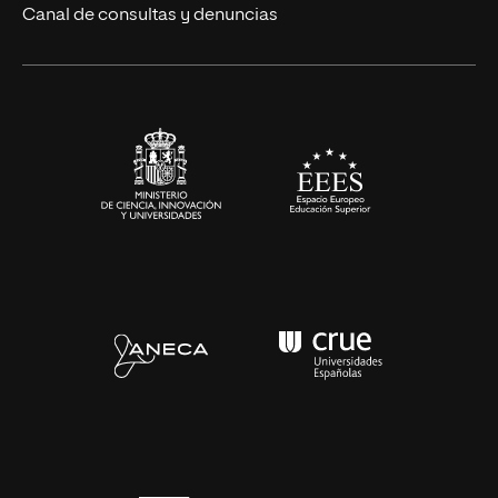
Eventos
Canal de consultas y denuncias
Alianzas corporativas
Sala de prensa
Contacto