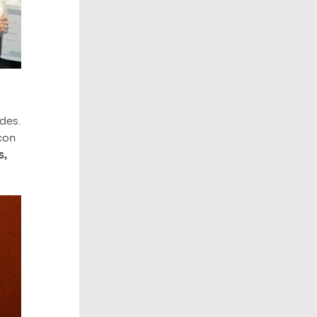
ades.
 con
s,