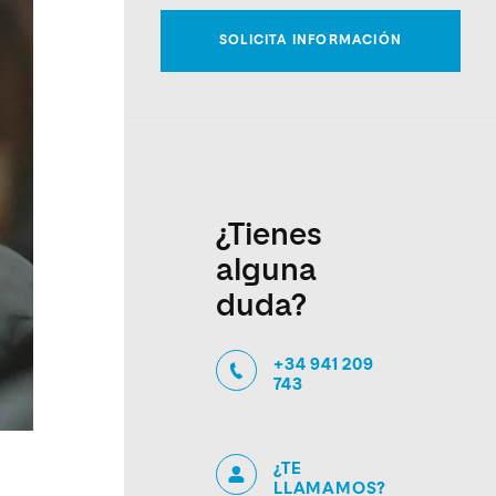
¿Tienes
alguna
duda?
+34 941 209
743
¿TE
LLAMAMOS?