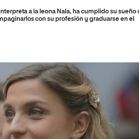
olíticas y Relaciones
Acceso universitario para
na de Movilidad
 interpreta a la leona Nala, ha cumplido su sueño
nales
mayores
nacional
ompaginarlos con su profesión y graduarse en el