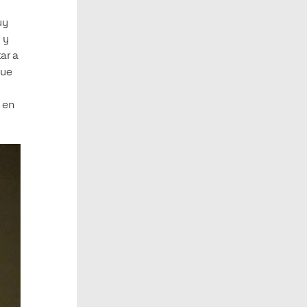
uy
 y
ar a
que
 en