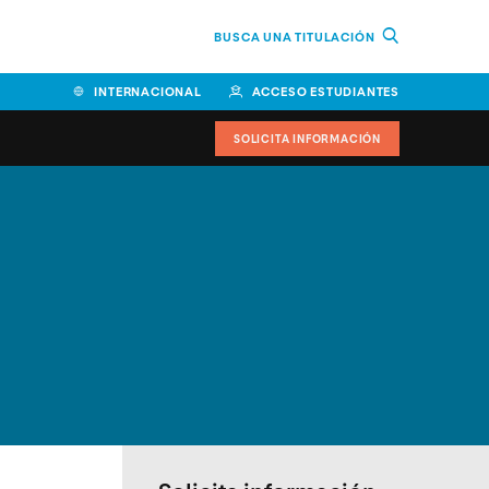
BUSCA UNA TITULACIÓN
INTERNACIONAL
ACCESO ESTUDIANTES
SOLICITA INFORMACIÓN
Facultad de Ciencias de la
Educación y Humanidades
Facultad de Ciencias de la
Salud
Facultad de Economía y
Empresa
Escuela Superior de Ingeniería
y Tecnología (ESIT)
Facultad de Derecho