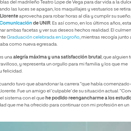
las del madrileño Teatro Lope de Vega para dar vida a la dulc
ando las luces se apagan, los maquillajes y vestuarios se retira
 Llorente
aprovecha para robar horas al día y cumplir su sueño
 Comunicación
de UNIR
. Es así como, en los últimos años, est
nar ambas facetas y ver sus deseos hechos realidad. El culmen
ente
Graduación celebrada en Logroño
, mientras recogía junto 
itaba como nueva egresada.
 es una
alegría máxima y una satisfacción brutal
; que alguien 
avilloso, y representa un orgullo para mi familia y los que me
 felicidad.
 cuando tuvo que abandonar la carrera “que había comenzado
lorente. Fue un amigo el ‘culpable’ de su situación actual. “Con
 el sistema con el que
he podido reengancharme a los estudi
ilidad que me ha ofrecido para continuar con mi profesión en un