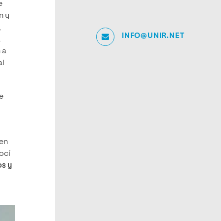
e
n y
,
INFO@UNIR.NET
a
 a
al
te
 en
ocí
os y