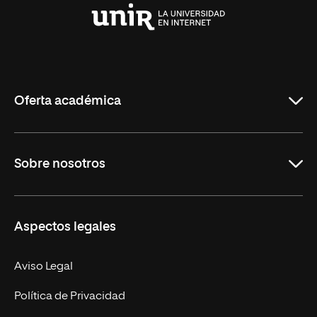
Universidad
Internacional
de
La
Rioja
Oferta académica
Grados
Sobre nosotros
Másteres Oficiales
Másteres Propios
Misión y Valores
Aspectos legales
Doctorados
Facultades
Experto Universitario
Nuestro Equipo
Aviso Legal
Postgrados
Trabaja en UNIR
Política de Privacidad