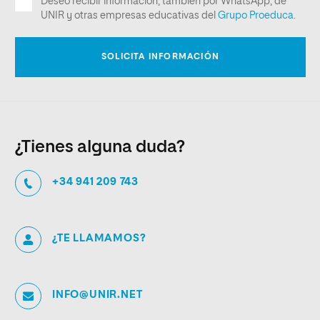
¿Tienes alguna duda?
+34 941 209 743
¿TE LLAMAMOS?
INFO@UNIR.NET