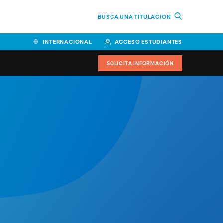
BUSCA UNA TITULACIÓN
INTERNACIONAL
ACCESO ESTUDIANTES
SOLICITA INFORMACIÓN
Facultad de Ciencias de la
Educación y Humanidades
Facultad de Ciencias de la
Salud
Facultad de Economía y
Empresa
Escuela Superior de Ingeniería
y Tecnología (ESIT)
Facultad de Derecho