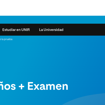
Estudiar en UNIR
La Universidad
e la prueba
ntas frecuentes
Órganos de Gobierno
Derecho
Cómo matricularse
Investigación
e la Salud
nocimiento de créditos
Vicerrectorados
Ciencias de la Seguridad
Becas universitarias y tasas
Plan Estratégico
ros de Exámenes
Consejo Social de UNIR
Ciencias Sociales
Requisitos de acceso a la
Sistema de Calidad
Universidad
cio de Orientación
Claustro
Artes
Futuros de la Educación
ños + Examen
émica (SOA)
Formación bonificada
Superior
 y Comunicación
Nuestros Estudiantes
Humanidades
cio de Atención a las
 y Tecnología
Sala de prensa
Música
sidades Especiales
Idiomas
cio de Solicitudes