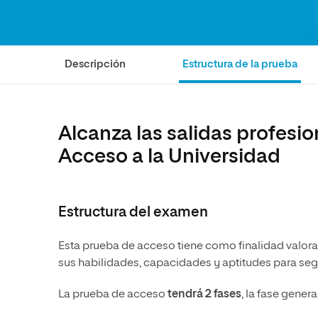
Diseño
Ingeniería y Tecnología
Ciencias P
Escuela de Humanidades
Ofici
Ciencias de la Salud
Diseño
Internacio
Inter
Normas de Organización y
Ciencias Sociales
Ciencias de la Salud
Funcionamiento
Descripción
Estructura de la prueba
Humanidades
Ciencias Sociales
Artes
Humanidades
Música
Artes
Alcanza las salidas profesi
Música
Acceso a la Universidad
Estructura del examen
Esta prueba de acceso tiene como finalidad valor
sus habilidades, capacidades y aptitudes para segui
La prueba de acceso
tendrá 2 fases
, la fase genera