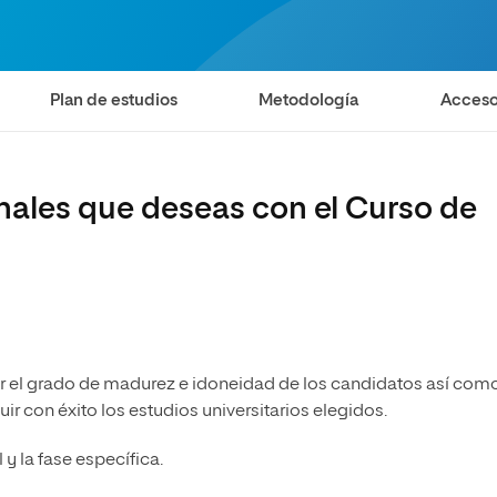
olíticas y Relaciones
Acceso universitario para
na de Movilidad
nales
mayores
nacional
Plan de estudios
Metodología
Acceso
onales que deseas con el Curso de
ar el grado de madurez e idoneidad de los candidatos así com
r con éxito los estudios universitarios elegidos.
l y la fase específica.