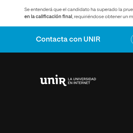
Se entenderá que el candidato ha superado la pru
en la calificación final
, requiriéndose obtener un 
Contacta con UNIR
Universidad
Internacional
de
La
Rioja