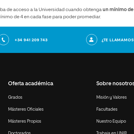
eba de acceso a la Universidad cuando obtenga
un mínimo de
mínimo de 4 en cada fase para poder promediar.
+34 941 209 743
¿TE LLAMAMOS
Oferta académica
Sobre nosotro
Grados
Misión y Valores
Másteres Oficiales
Facultades
Másteres Propios
Nuestro Equipo
Doctorados
Trabaja en UNIR