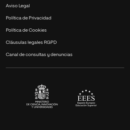
Experto Universitario
Nuestro Equipo
Aviso Legal
Postgrados
Trabaja en UNIR
Política de Privacidad
Cursos Universitarios
Actualidad
Política de Cookies
UNIR Revista
Cláusulas legales RGPD
Eventos
Canal de consultas y denuncias
Alianzas corporativas
Sala de prensa
Contacto