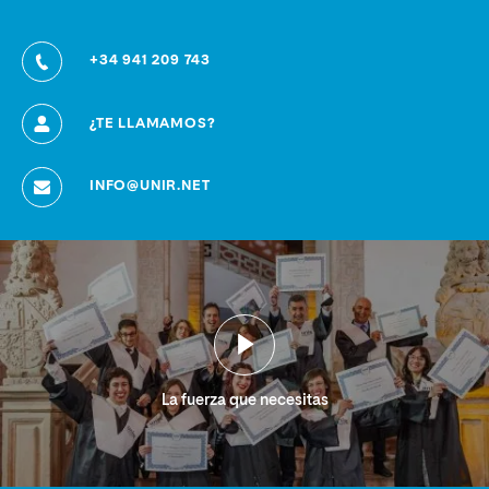
+34 941 209 743
¿TE LLAMAMOS?
INFO@UNIR.NET
La fuerza que necesitas