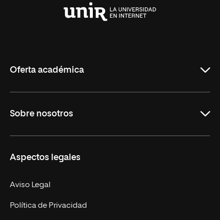
Universidad
Internacional
de
La
Rioja
Oferta académica
Grados
Sobre nosotros
Másteres Oficiales
Másteres Propios
Misión y Valores
Aspectos legales
Doctorados
Facultades
Experto Universitario
Nuestro Equipo
Aviso Legal
Postgrados
Trabaja en UNIR
Política de Privacidad