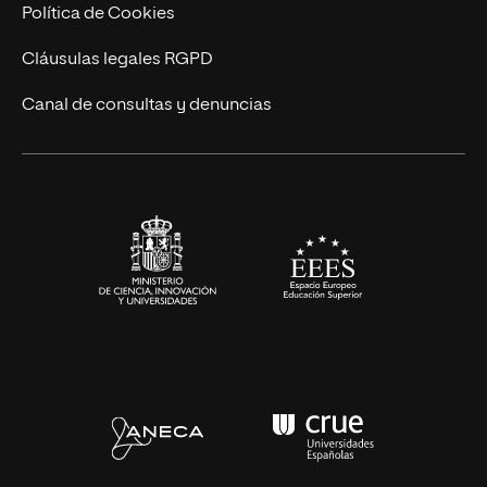
Cursos Universitarios
Actualidad
Política de Cookies
UNIR Revista
Cláusulas legales RGPD
Eventos
Canal de consultas y denuncias
Alianzas corporativas
Sala de prensa
Contacto