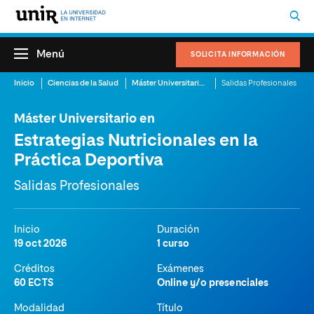
Menú
SOLICITA INFORMACIÓN
Inicio
Ciencias de la Salud
Máster Universitario en Estrategias Nutricionales en la Práctica Deportiva
Salidas Profesionales
Máster Universitario en
Estrategias Nutricionales en la
Práctica Deportiva
Salidas Profesionales
Inicio
Duración
19 oct 2026
1 curso
Créditos
Exámenes
60 ECTS
Online y/o presenciales
Modalidad
Título