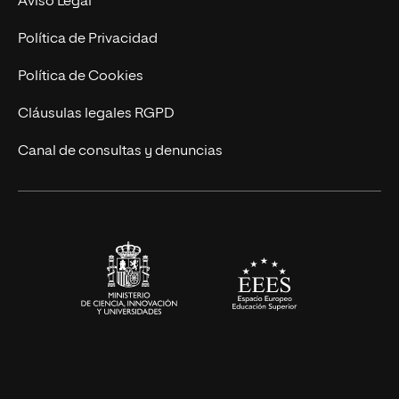
Aviso Legal
Postgrados
Trabaja en UNIR
Política de Privacidad
Cursos Universitarios
Actualidad
Política de Cookies
UNIR Revista
Cláusulas legales RGPD
Eventos
Canal de consultas y denuncias
Alianzas corporativas
Sala de prensa
Contacto