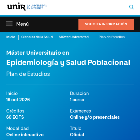
Menú
SOLICITA INFORMACIÓN
Inicio
Ciencias de la Salud
Máster Universitario en Epidemiología y Salud Poblacional
Plan de Estudios
Máster Universitario en
Epidemiología y Salud Poblacional
Plan de Estudios
Inicio
Duración
19 oct 2026
1 curso
Créditos
Exámenes
60 ECTS
Online y/o presenciales
Modalidad
Título
Online interactivo
Oficial