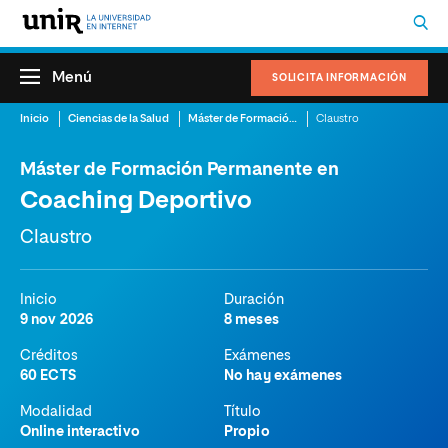
Menú
SOLICITA INFORMACIÓN
Inicio
Ciencias de la Salud
Máster de Formación Permanente en Coaching Deportivo
Claustro
Máster de Formación Permanente en
Coaching Deportivo
Claustro
Inicio
Duración
9 nov 2026
8 meses
Créditos
Exámenes
60 ECTS
No hay exámenes
Modalidad
Título
Online interactivo
Propio