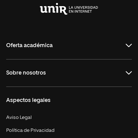
Universidad
Internacional
de
La
Rioja
Oferta académica
Grados
Sobre nosotros
Másteres Oficiales
Másteres Propios
Misión y Valores
Aspectos legales
Doctorados
Facultades
Experto Universitario
Nuestro Equipo
Aviso Legal
Postgrados
Trabaja en UNIR
Política de Privacidad