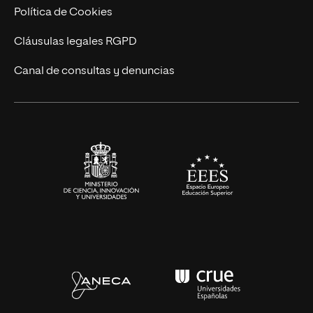
Cursos Universitarios
Actualidad
Política de Cookies
UNIR Revista
Cláusulas legales RGPD
Eventos
Canal de consultas y denuncias
Alianzas corporativas
Sala de prensa
Contacto