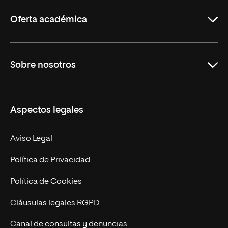
Rioja
Oferta académica
Grados
Sobre nosotros
Másteres Oficiales
Másteres Propios
Misión y Valores
Aspectos legales
Doctorados
Facultades
Experto Universitario
Nuestro Equipo
Aviso Legal
Postgrados
Trabaja en UNIR
Política de Privacidad
Cursos Universitarios
Actualidad
Política de Cookies
UNIR Revista
Cláusulas legales RGPD
Eventos
Canal de consultas y denuncias