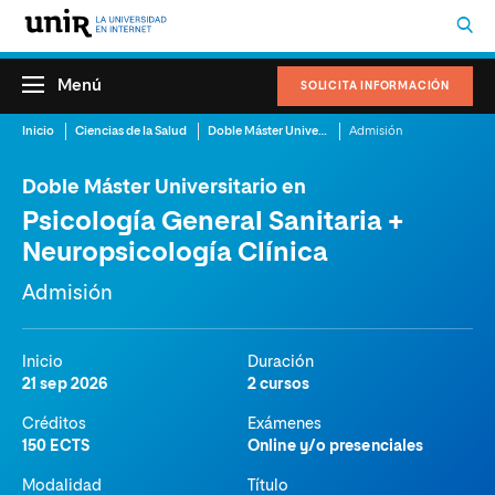
Menú
SOLICITA INFORMACIÓN
Inicio
Ciencias de la Salud
Doble Máster Universitario en Psicología General Sanitaria + Neuropsicología Clínica
Admisión
Doble Máster Universitario en
Psicología General Sanitaria +
Neuropsicología Clínica
Admisión
Inicio
Duración
21 sep 2026
2 cursos
Créditos
Exámenes
150 ECTS
Online y/o presenciales
Modalidad
Título