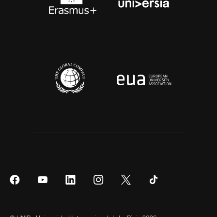
Síguenos
Síguenos
Síguenos
Síguenos
Síguenos
Síguenos
en
en
en
en
en
en
Facebook
YouTube
LinkedIn
Instagram
Twitter
Tiktok