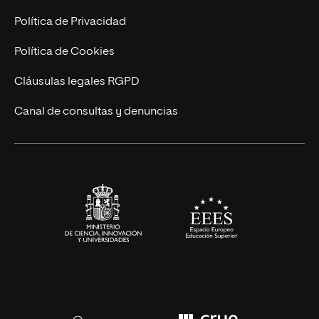
Postgrados
Trabaja en UNIR
Política de Privacidad
Cursos Universitarios
Actualidad
Política de Cookies
UNIR Revista
Cláusulas legales RGPD
Eventos
Canal de consultas y denuncias
Alianzas corporativas
Sala de prensa
Contacto