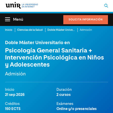
Menú
SOLICITA INFORMACIÓN
Inicio
Ciencias de la Salud
Doble Máster Universitario en Psicología General Sanitaria + Intervención Psicológica en Niños y Adolescentes
Admisión
Doble Máster Universitario en
Psicología General Sanitaria +
Intervención Psicológica en Niños
y Adolescentes
Admisión
Inicio
Duración
21 sep 2026
2 cursos
Créditos
Exámenes
150 ECTS
Online y/o presenciales