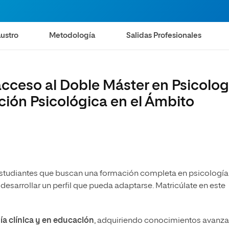
olíticas y Relaciones
Acceso universitario para
na de Movilidad
nales
mayores
nacional
ustro
Metodología
Salidas Profesionales
acceso al Doble Máster en Psicolog
nción Psicológica en el Ámbito
 estudiantes que buscan una formación completa en psicología
 desarrollar un perfil que pueda adaptarse. Matricúlate en este
ía clínica y en educación
, adquiriendo conocimientos avanz