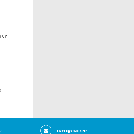
r un
a
?
INFO@UNIR.NET