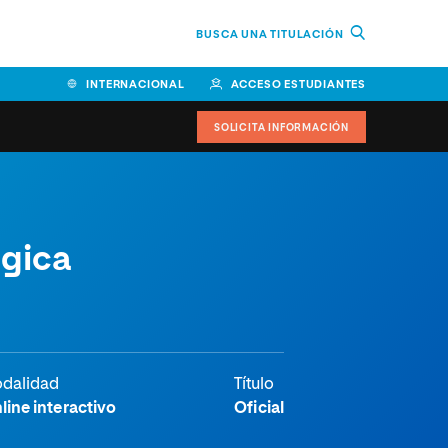
BUSCA UNA TITULACIÓN
INTERNACIONAL
ACCESO ESTUDIANTES
SOLICITA INFORMACIÓN
Facultad de Ciencias de la
ógica
Educación y Humanidades
Facultad de Ciencias de la
Salud
Facultad de Economía y
Empresa
dalidad
Título
Escuela Superior de Ingeniería
line interactivo
Oficial
y Tecnología (ESIT)
Facultad de Derecho