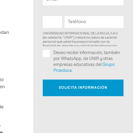
uedan
to
 en
de
e