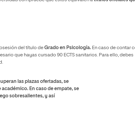
iversidad compruebe que estos equivalen a
títulos oficiales q
sesión del título de
Grado en Psicología.
En caso de contar 
ecesario que hayas cursado 90 ECTS sanitarios. Para ello, debes
d.
superan las plazas ofertadas, se
te académico. En caso de empate, se
ego sobresalientes, y así