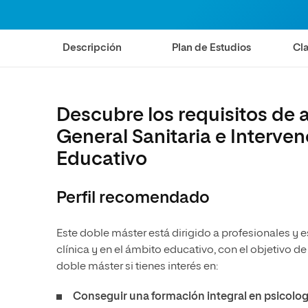
Diseño
Ingeniería y Tecnología
Ciencias P
Escuela de Humanidades
Ofici
Ciencias de la Salud
Diseño
Internacio
Inter
Normas de Organización y
Descripción
Plan de Estudios
Cla
Ciencias Sociales
Ciencias de la Salud
Funcionamiento
Humanidades
Ciencias Sociales
Artes
Humanidades
Descubre los requisitos de 
Música
Artes
General Sanitaria e Interve
Música
Educativo
Perfil recomendado
Este doble máster está dirigido a profesionales y
clínica y en el ámbito educativo, con el objetivo de
doble máster si tienes interés en:
Conseguir una
formación integral en psicolog