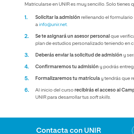
Matricularse en UNIR es muy sencillo. Solo tienes q
Solicitar la admisión
rellenando el formulario
a
info@unir.net.
Se te asignará un asesor personal
que verific
plan de estudios personalizado teniendo en cu
Deberás enviar la solicitud de admisión
y ser
Confirmaremos tu admisión
y podrás entrega
Formalizaremos tu matrícula
y tendrás que r
Al inicio del curso
recibirás el acceso al Cam
UNIR para desarrollar tus
soft skills.
Contacta con UNIR