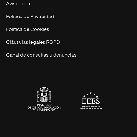
Experto Universitario
Nuestro Equipo
Aviso Legal
Postgrados
Trabaja en UNIR
Política de Privacidad
Cursos Universitarios
Actualidad
Política de Cookies
UNIR Revista
Cláusulas legales RGPD
Eventos
Canal de consultas y denuncias
Alianzas corporativas
Sala de prensa
Contacto