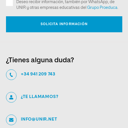
¿Tienes alguna duda?
+34 941 209 743
¿TE LLAMAMOS?
INFO@UNIR.NET