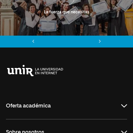
La fuerza que necesitas
Anterior
Siguiente
Universidad
Internacional
de
La
Rioja
Oferta académica
Grados
Sobre nosotros