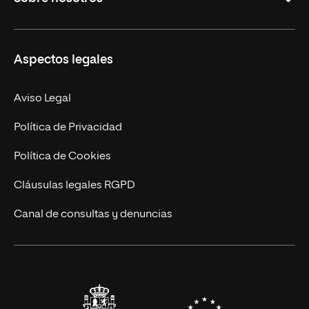
Másteres Oficiales
Másteres Propios
Misión y Valores
Aspectos legales
Doctorados
Facultades
Experto Universitario
Nuestro Equipo
Aviso Legal
Postgrados
Trabaja en UNIR
Política de Privacidad
Cursos Universitarios
Actualidad
Política de Cookies
UNIR Revista
Cláusulas legales RGPD
Eventos
Canal de consultas y denuncias
Alianzas corporativas
Sala de prensa
Contacto