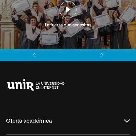
La fuerza que necesitas
Anterior
Siguiente
Universidad
Internacional
de
La
Rioja
Oferta académica