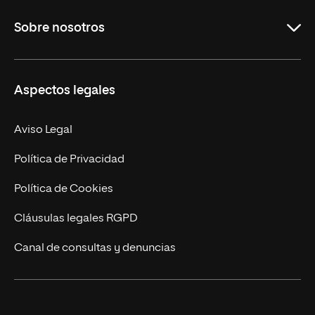
Grados
Sobre nosotros
Másteres Oficiales
Másteres Propios
Misión y Valores
Aspectos legales
Doctorados
Facultades
Experto Universitario
Nuestro Equipo
Aviso Legal
Postgrados
Trabaja en UNIR
Política de Privacidad
Cursos Universitarios
Actualidad
Política de Cookies
UNIR Revista
Cláusulas legales RGPD
Eventos
Canal de consultas y denuncias
Alianzas corporativas
Sala de prensa