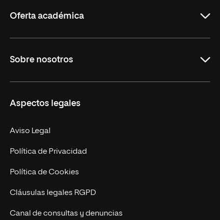
Rioja
Oferta académica
Grados
Sobre nosotros
Másteres Oficiales
Másteres Propios
Misión y Valores
Aspectos legales
Doctorados
Facultades
Experto Universitario
Nuestro Equipo
Aviso Legal
Postgrados
Trabaja en UNIR
Política de Privacidad
Cursos Universitarios
Actualidad
Política de Cookies
UNIR Revista
Cláusulas legales RGPD
Eventos
Canal de consultas y denuncias