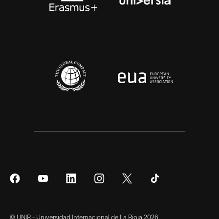
Síguenos
Síguenos
Síguenos
Síguenos
Síguenos
Síguenos
en
en
en
en
en
en
Facebook
YouTube
LinkedIn
Instagram
Twitter
Tiktok
© UNIR - Universidad Internacional de La Rioja 2026