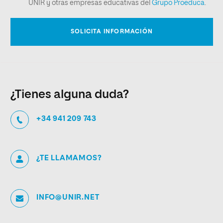
¿Tienes alguna duda?
+34 941 209 743
¿TE LLAMAMOS?
INFO@UNIR.NET