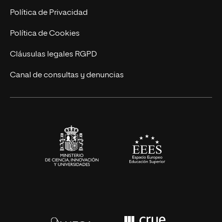
Postgrados
Trabaja en UNIR
Política de Privacidad
Cursos Universitarios
Actualidad
Política de Cookies
UNIR Revista
Cláusulas legales RGPD
Eventos
Canal de consultas y denuncias
Alianzas corporativas
Sala de prensa
Contacto