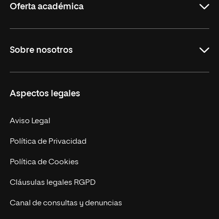
Oferta académica
Grados
Sobre nosotros
Másteres Oficiales
Másteres Propios
Misión y Valores
Aspectos legales
Doctorados
Facultades
Experto Universitario
Nuestro Equipo
Aviso Legal
Postgrados
Trabaja en UNIR
Política de Privacidad
Cursos Universitarios
Actualidad
Política de Cookies
UNIR Revista
Cláusulas legales RGPD
Eventos
Canal de consultas y denuncias