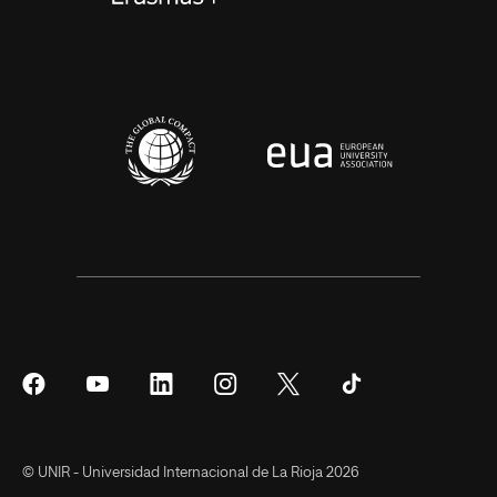
Síguenos
Síguenos
Síguenos
Síguenos
Síguenos
Síguenos
en
en
en
en
en
en
Facebook
YouTube
LinkedIn
Instagram
Twitter
Tiktok
© UNIR - Universidad Internacional de La Rioja 2026