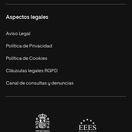
Másteres Propios
Misión y Valores
Aspectos legales
Doctorados
Facultades
Experto Universitario
Nuestro Equipo
Aviso Legal
Postgrados
Trabaja en UNIR
Política de Privacidad
Cursos Universitarios
Actualidad
Política de Cookies
UNIR Revista
Cláusulas legales RGPD
Eventos
Canal de consultas y denuncias
Alianzas corporativas
Sala de prensa
Contacto