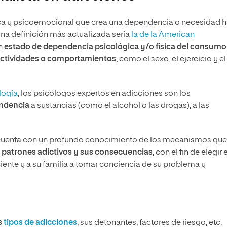
sica y psicoemocional que crea una dependencia o necesidad h
 una definición más actualizada sería
la de la American
un
estado de dependencia psicológica y/o física del consumo
actividades o comportamientos
, como el sexo, el ejercicio y el
logía
, los psicólogos expertos en adicciones son los
endencia
a sustancias (como el alcohol o las drogas), a las
 cuenta con un profundo conocimiento de los mecanismos que
r patrones adictivos y sus consecuencias
, con el fin de elegir e
ente y a su familia a tomar conciencia de su problema y
s
tipos de adicciones
, sus detonantes, factores de riesgo, etc.