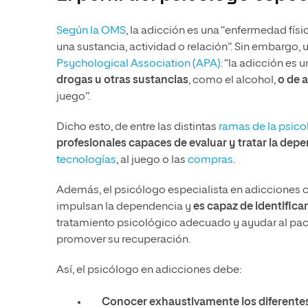
Según la OMS
, la adicción es una “enfermedad fí
una sustancia, actividad o relación”. Sin embargo,
Psychological Association (APA)
: “la adicción es 
drogas u otras sustancias
, como el alcohol,
o de 
juego”.
Dicho esto, de entre las distintas
ramas de la psico
profesionales capaces de evaluar y tratar la dep
tecnologías
, al juego o las
compras
.
Además, el psicólogo especialista en adicciones
impulsan la dependencia y
es capaz de identifica
tratamiento psicológico adecuado y ayudar al paci
promover su recuperación.
Así, el psicólogo en adicciones debe:
Conocer exhaustivamente los diferente