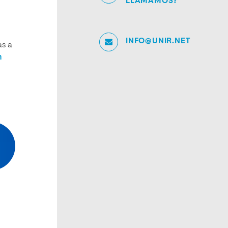
LLAMAMOS?
INFO@UNIR.NET
as a
n