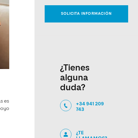
¿Tienes
alguna
duda?
as es
+34 941 209
apoyo
743
¿TE