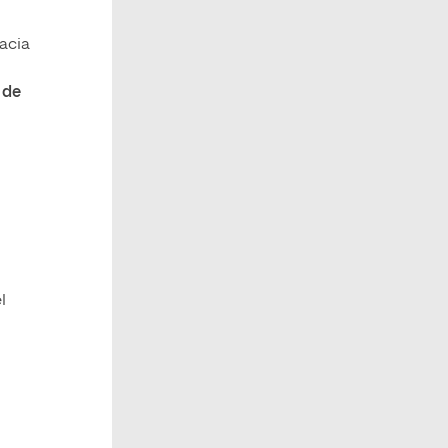
acia
 de
l