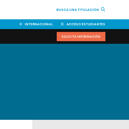
BUSCA UNA TITULACIÓN
INTERNACIONAL
ACCESO ESTUDIANTES
SOLICITA INFORMACIÓN
Facultad de Ciencias de la
Educación y Humanidades
Facultad de Ciencias de la
Salud
Facultad de Economía y
Empresa
Escuela Superior de Ingeniería
y Tecnología (ESIT)
Facultad de Derecho