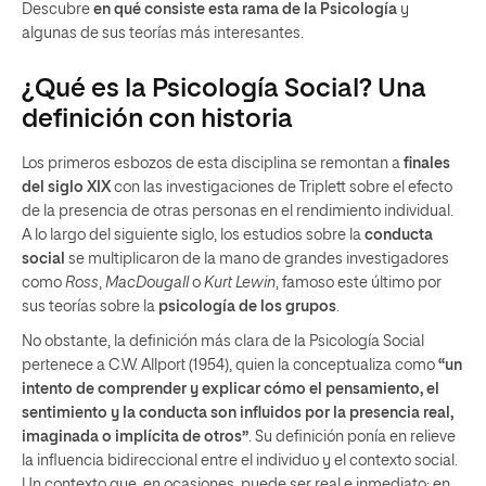
Descubre
en qué consiste esta rama de la Psicología
y
algunas de sus teorías más interesantes.
¿Qué es la Psicología Social? Una
definición con historia
Los primeros esbozos de esta disciplina se remontan a
finales
del siglo XIX
con las investigaciones de Triplett sobre el efecto
de la presencia de otras personas en el rendimiento individual.
A lo largo del siguiente siglo, los estudios sobre la
conducta
socia
l
se multiplicaron de la mano de grandes investigadores
como
Ross
,
MacDougall
o
Kurt Lewin
, famoso este último por
sus teorías sobre la
psicología de los grupos
.
No obstante, la definición más clara de la Psicología Social
pertenece a C.W. Allport (1954), quien la conceptualiza como
“un
intento de comprender y explicar cómo el pensamiento, el
sentimiento y la conducta son influidos por la presencia real,
imaginada o implícita de otros”
. Su definición ponía en relieve
la influencia bidireccional entre el individuo y el contexto social.
Un contexto que, en ocasiones, puede ser real e inmediato; en