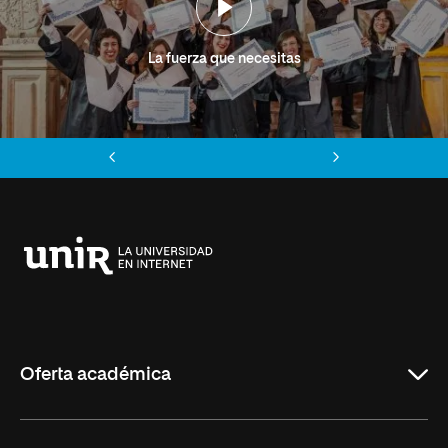
La fuerza que necesitas
Anterior
Siguiente
Universidad
Internacional
de
La
Rioja
Oferta académica
Grados