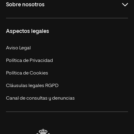
Sobre nosotros
Másteres Oficiales
Másteres Propios
Misión y Valores
Aspectos legales
Doctorados
Facultades
Experto Universitario
Nuestro Equipo
Aviso Legal
Postgrados
Trabaja en UNIR
Política de Privacidad
Cursos Universitarios
Actualidad
Política de Cookies
UNIR Revista
Cláusulas legales RGPD
Eventos
Canal de consultas y denuncias
Alianzas corporativas
Sala de prensa