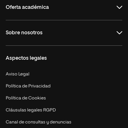
Oferta académica
Grados
Sobre nosotros
Másteres Oficiales
Másteres Propios
Misión y Valores
Aspectos legales
Doctorados
Facultades
Experto Universitario
Nuestro Equipo
Aviso Legal
Postgrados
Trabaja en UNIR
Política de Privacidad
Cursos Universitarios
Actualidad
Política de Cookies
UNIR Revista
Cláusulas legales RGPD
Eventos
Canal de consultas y denuncias