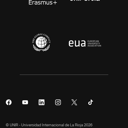
Síguenos
Síguenos
Síguenos
Síguenos
Síguenos
Síguenos
en
en
en
en
en
en
Facebook
YouTube
LinkedIn
Instagram
Twitter
Tiktok
© UNIR - Universidad Internacional de La Rioja 2026