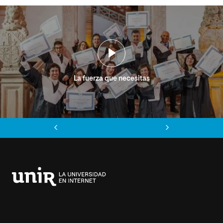
La fuerza que necesitas
Anterior
Siguiente
Universidad
Internacional
de
La
Rioja