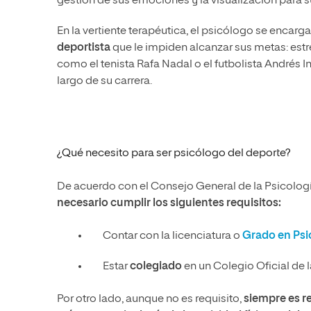
gestión de sus emociones y la visualización para s
En la vertiente terapéutica, el psicólogo se encarg
deportista
que le impiden alcanzar sus metas: estr
como el tenista Rafa Nadal o el futbolista Andrés 
largo de su carrera.
¿Qué necesito para ser psicólogo del deporte?
De acuerdo con el Consejo General de la Psicolog
necesario cumplir los siguientes requisitos:
Contar con la licenciatura o
Grado en Psi
Estar
colegiado
en un Colegio Oficial de la
Por otro lado, aunque no es requisito,
siempre es 