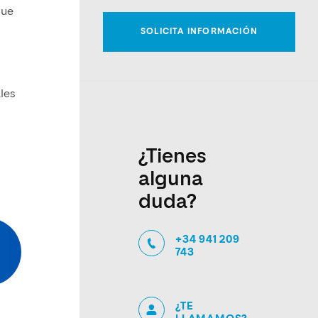
que
les
¿Tienes
alguna
duda?
+34 941 209
743
¿TE