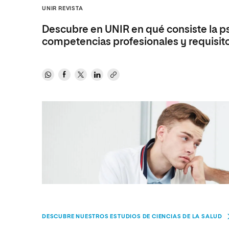
Diseño
Ingeniería y Tecnología
UNIR REVISTA
Ciencias P
Escuela de Humanidades
Ofici
Ciencias de la Salud
Diseño
Internacio
Inter
Descubre en UNIR en qué consiste la ps
Normas de Organización y
Ciencias Sociales
Ciencias de la Salud
Funcionamiento
competencias profesionales y requisit
Humanidades
Ciencias Sociales
Artes
Humanidades
Música
Artes
Música
DESCUBRE NUESTROS ESTUDIOS DE CIENCIAS DE LA SALUD