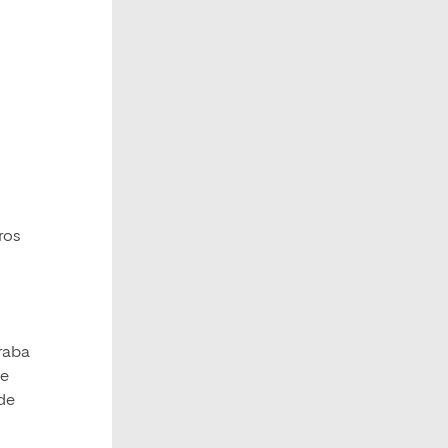
ros
araba
de
 de