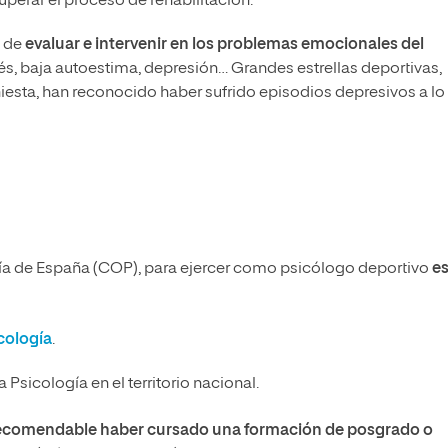
uperar el proceso de rehabilitación.
a de
evaluar e intervenir en los
problemas emocionales del
és, baja autoestima, depresión… Grandes estrellas deportivas,
Iniesta, han reconocido haber sufrido episodios depresivos a lo
ía de España (COP), para ejercer como psicólogo deportivo
e
cología
.
 Psicología en el territorio nacional.
recomendable haber cursado una formación de posgrado o