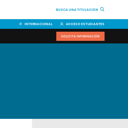
BUSCA UNA TITULACIÓN
INTERNACIONAL
ACCESO ESTUDIANTES
SOLICITA INFORMACIÓN
Facultad de Ciencias de la
Educación y Humanidades
Facultad de Ciencias de la
Salud
Facultad de Economía y
Empresa
Escuela Superior de Ingeniería
y Tecnología (ESIT)
Facultad de Derecho