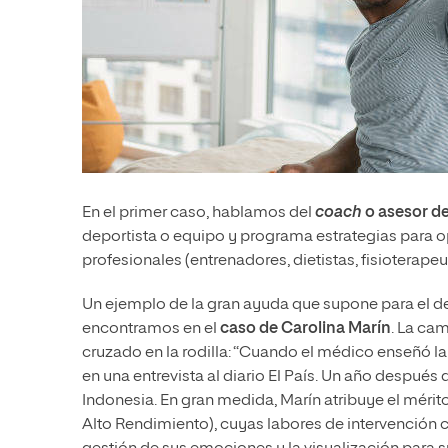
En el primer caso, hablamos del
coach
o asesor d
deportista o equipo y programa estrategias para o
profesionales (entrenadores, dietistas, fisioterape
Un ejemplo de la gran ayuda que supone para el dep
encontramos en el
caso de Carolina Marín
. La ca
cruzado en la rodilla: “Cuando el médico enseñó la
en una
entrevista
al diario El País. Un año después d
Indonesia. En gran medida, Marín atribuye el méri
Alto Rendimiento), cuyas labores de intervención co