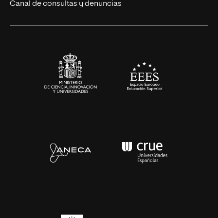
Eventos
Canal de consultas y denuncias
Alianzas corporativas
Sala de prensa
Contacto