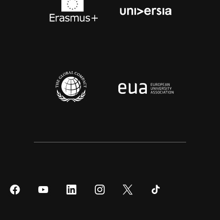
Síguenos
Síguenos
Síguenos
Síguenos
Síguenos
Síguenos
en
en
en
en
en
en
Facebook
YouTube
LinkedIn
Instagram
Twitter
Tiktok