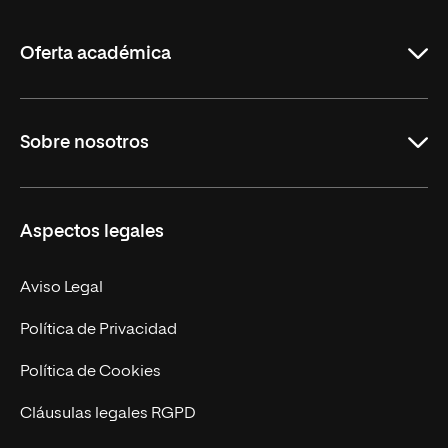
La
Rioja
Oferta académica
Grados
Sobre nosotros
Másteres Oficiales
Másteres Propios
Misión y Valores
Aspectos legales
Doctorados
Facultades
Experto Universitario
Nuestro Equipo
Aviso Legal
Postgrados
Trabaja en UNIR
Política de Privacidad
Cursos Universitarios
Actualidad
Política de Cookies
UNIR Revista
Cláusulas legales RGPD