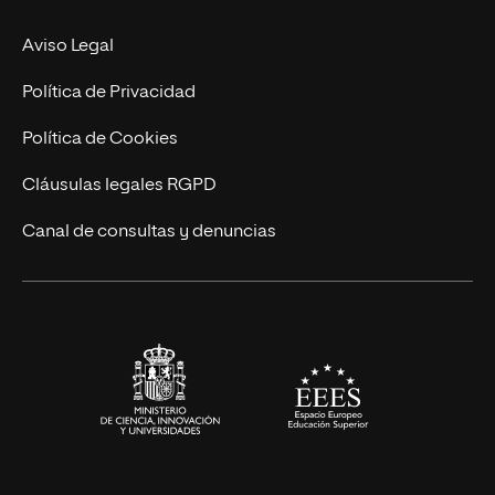
Experto Universitario
Nuestro Equipo
Aviso Legal
Postgrados
Trabaja en UNIR
Política de Privacidad
Cursos Universitarios
Actualidad
Política de Cookies
UNIR Revista
Cláusulas legales RGPD
Eventos
Canal de consultas y denuncias
Alianzas corporativas
Sala de prensa
Contacto