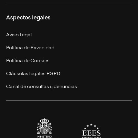
Másteres Propios
Misión y Valores
Aspectos legales
Doctorados
Facultades
Experto Universitario
Nuestro Equipo
Aviso Legal
Postgrados
Trabaja en UNIR
Política de Privacidad
Cursos Universitarios
Actualidad
Política de Cookies
UNIR Revista
Cláusulas legales RGPD
Eventos
Canal de consultas y denuncias
Alianzas corporativas
Sala de prensa
Contacto