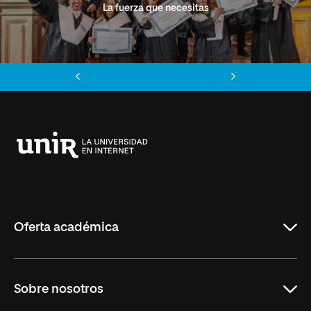
La fuerza que necesitas
Anterior
Siguiente
Universidad
Internacional
de
La
Rioja
Oferta académica
Grados
Sobre nosotros
Másteres Oficiales