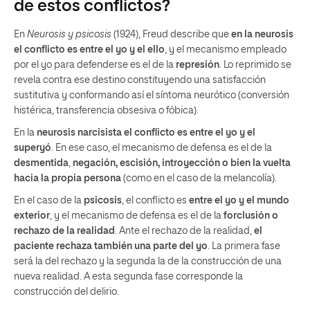
de estos conflictos?
En
Neurosis y psicosis
(1924), Freud describe que
en la neurosis
el conflicto es entre el yo y el ello
, y el mecanismo empleado
por el yo para defenderse es el de la
represión
. Lo reprimido se
revela contra ese destino constituyendo una satisfacción
sustitutiva y conformando así el síntoma neurótico (conversión
histérica, transferencia obsesiva o fóbica).
En la
neurosis narcisista el conflicto es entre el yo y el
superyó
. En ese caso, el mecanismo de defensa es el de la
desmentida
,
negación, escisión, introyección o bien la vuelta
hacia la propia persona
(como en el caso de la melancolía).
En el caso de la
psicosis
, el conflicto es
entre el yo y el mundo
exterior
, y el mecanismo de defensa es el de la
forclusión o
rechazo
de la realidad
. Ante el rechazo de la realidad,
el
paciente rechaza también una parte del yo
. La primera fase
será la del rechazo y la segunda la de la construcción de una
nueva realidad. A esta segunda fase corresponde la
construcción del delirio.