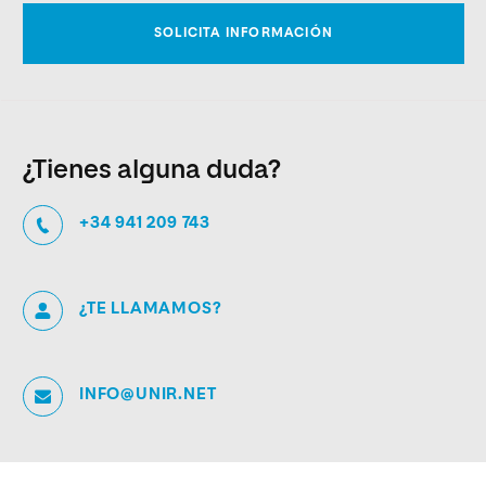
¿Tienes alguna duda?
+34 941 209 743
¿TE LLAMAMOS?
INFO@UNIR.NET