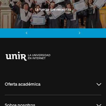
La fuerza que necesitas
Anterior
Siguiente
Universidad
Internacional
de
La
Rioja
Oferta académica
Grados
Sobre nosotros