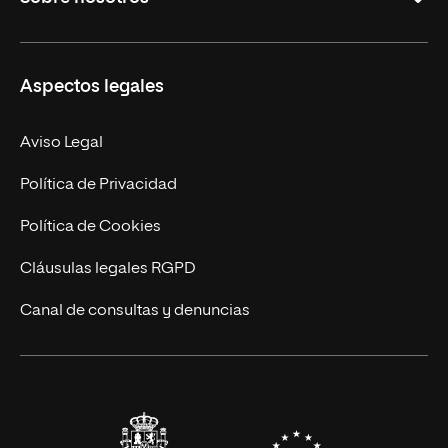
Másteres Oficiales
Másteres Propios
Misión y Valores
Aspectos legales
Doctorados
Facultades
Experto Universitario
Nuestro Equipo
Aviso Legal
Postgrados
Trabaja en UNIR
Política de Privacidad
Cursos Universitarios
Actualidad
Política de Cookies
UNIR Revista
Cláusulas legales RGPD
Eventos
Canal de consultas y denuncias
Alianzas corporativas
Sala de prensa
Contacto