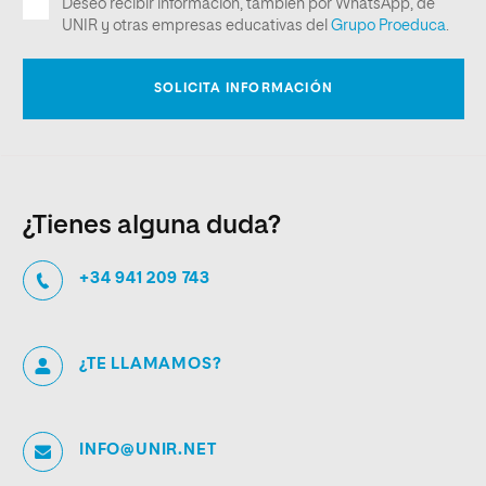
¿Tienes alguna duda?
+34 941 209 743
¿TE LLAMAMOS?
INFO@UNIR.NET