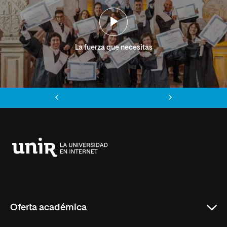
La fuerza que necesitas
Anterior
Siguiente
Universidad
Internacional
de
La
Rioja
Oferta académica