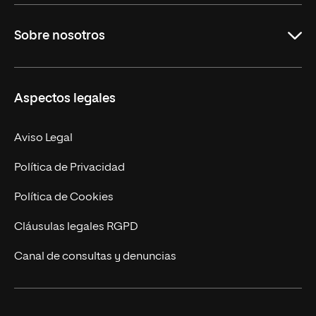
Grados
Sobre nosotros
Másteres Oficiales
Másteres Propios
Misión y Valores
Aspectos legales
Doctorados
Facultades
Experto Universitario
Nuestro Equipo
Aviso Legal
Postgrados
Trabaja en UNIR
Política de Privacidad
Cursos Universitarios
Actualidad
Política de Cookies
UNIR Revista
Cláusulas legales RGPD
Eventos
Canal de consultas y denuncias
Alianzas corporativas
Sala de prensa