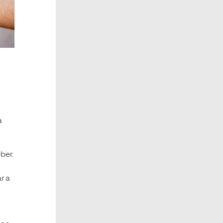
a
ber.
r a