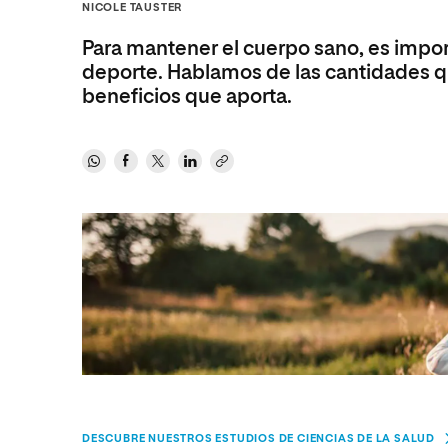
Diseño
Ingeniería y Tecnología
NICOLE TAUSTER
Ciencias P
Escuela de Humanidades
Ofici
Ciencias de la Salud
Diseño
Internacio
Inter
Para mantener el cuerpo sano, es impo
Normas de Organización y
deporte. Hablamos de las cantidades q
Ciencias Sociales
Ciencias de la Salud
Funcionamiento
beneficios que aporta.
Humanidades
Ciencias Sociales
Artes
Humanidades
Música
Artes
Música
DESCUBRE NUESTROS ESTUDIOS DE CIENCIAS DE LA SALUD