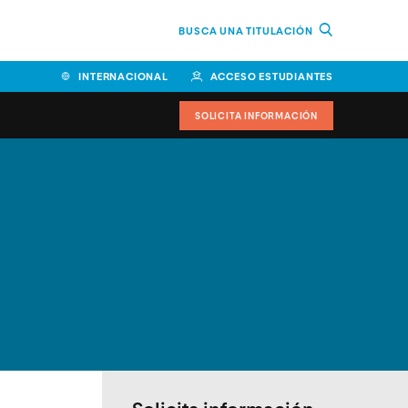
BUSCA UNA TITULACIÓN
INTERNACIONAL
ACCESO ESTUDIANTES
SOLICITA INFORMACIÓN
Facultad de Ciencias de la
Educación y Humanidades
Facultad de Ciencias de la
Salud
Facultad de Economía y
Empresa
Escuela Superior de Ingeniería
y Tecnología (ESIT)
Facultad de Derecho