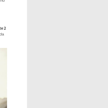
 no
e 2
ada