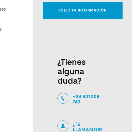
ero
o
¿Tienes
alguna
duda?
+34 941 209
743
¿TE
LLAMAMOS?