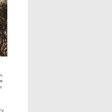
o,
lo
es
 y