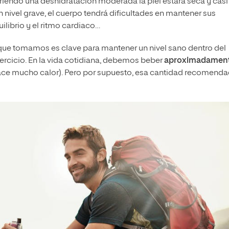
riendo una deshidratación moderada la piel estará seca y casi
 un nivel grave, el cuerpo tendrá dificultades en mantener sus
ilibrio y el ritmo cardiaco…
ue tomamos es clave para mantener un nivel sano dentro del
rcicio. En la vida cotidiana, debemos beber
aproximadament
ce mucho calor). Pero por supuesto, esa cantidad recomend