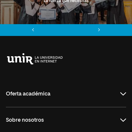
La fuerza que necesitas
Anterior
Siguiente
Universidad
Internacional
de
La
Rioja
Oferta académica
Grados
Sobre nosotros
Másteres Oficiales