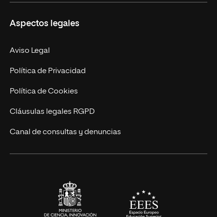
Másteres Propios
Misión y Valores
Aspectos legales
Doctorados
Facultades
Experto Universitario
Nuestro Equipo
Aviso Legal
Postgrados
Trabaja en UNIR
Política de Privacidad
Cursos Universitarios
Actualidad
Política de Cookies
UNIR Revista
Cláusulas legales RGPD
Eventos
Canal de consultas y denuncias
Alianzas corporativas
Sala de prensa
Contacto