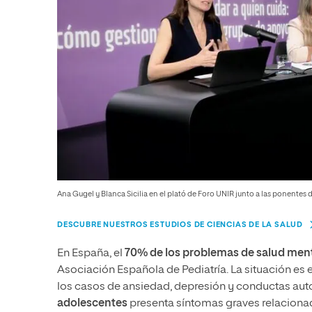
Ana Gugel y Blanca Sicilia en el plató de Foro UNIR junto a las ponentes 
DESCUBRE NUESTROS ESTUDIOS DE CIENCIAS DE LA SALUD
En España, el
70% de los problemas de salud men
Asociación Española de Pediatría. La situación e
los casos de ansiedad, depresión y conductas aut
adolescentes
presenta síntomas graves relacionad