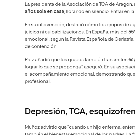
La presidenta de la Asociación de TCA de Aragón, r
años sola en casa
, llorando en silencio. Entrar en
En su intervención, destacó cómo los grupos de ay
juicios ni culpabilizaciones. En España, más del
55
emocional, según la Revista Española de Geriatría
de contención.
Paiz añadió que los grupos también transmiten
es
lograr lo que se proponga”, aseguró. En su asociaci
el acompañamiento emocional, demostrando que e
profesional.
Depresión, TCA, esquizofre
Muñoz advirtió que “cuando un hijo enferma, enfer
también el bienestar emocional de los padres. La 