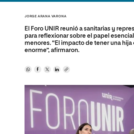
Diseño
Ingeniería y Tecnología
Ciencias P
Escuela de Humanidades
Ofici
Ciencias de la Salud
Diseño
Internacio
Inter
JORGE ARANA VARONA
Normas de Organización y
Ciencias Sociales
Ciencias de la Salud
Funcionamiento
El Foro UNIR reunió a sanitarias y repr
Humanidades
Ciencias Sociales
para reflexionar sobre el papel esencia
menores. “El impacto de tener una hija
Artes
Humanidades
enorme”, afirmaron.
Música
Artes
Música