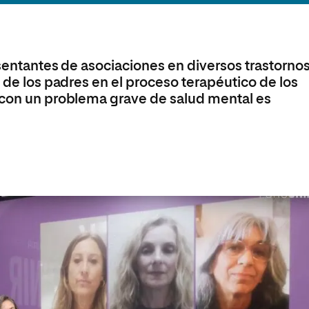
Máster Universitario en Psicopedagogía
olíticas y Relaciones
Acceso universitario para
na de Movilidad
nales
mayores
nacional
Máster Universitario en Atención Temprana y
Desarrollo Infantil
esentantes de asociaciones en diversos trastorno
Máster Universitario en Enseñanza de Español
como Lengua Extranjera (ELE)
l de los padres en el proceso terapéutico de los
 con un problema grave de salud mental es