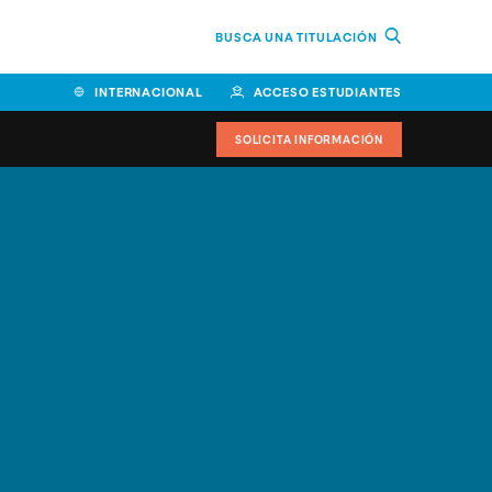
BUSCA UNA TITULACIÓN
INTERNACIONAL
ACCESO ESTUDIANTES
SOLICITA INFORMACIÓN
Facultad de Ciencias de la
Educación y Humanidades
Facultad de Ciencias de la
Salud
Facultad de Economía y
Empresa
Escuela Superior de Ingeniería
y Tecnología (ESIT)
Facultad de Derecho