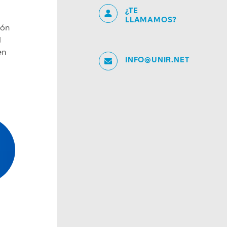
¿TE
LLAMAMOS?
ión
l
en
INFO@UNIR.NET