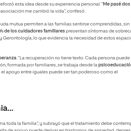
eforzó esta idea desde su experiencia personal. “
Me pasé dos
 la asociación me cambió la vida”, confesó.
uda mutua permiten a las familias sentirse comprendidas, sin
% de los cuidadores familiares
presentan síntomas de sobrec
 y Gerontología, lo que evidencia la necesidad de estos espac
peranza
. “La recuperación no tiene texto. Cada persona puede
ón, formada por familiares, se trabaja desde la
psicoeducaci
l apoyo entre iguales puede ser tan poderoso como el
nia…
ma toda la familia”, y subrayó que el tratamiento debe contem
falta de apoyo puede derivar en trastornos de ansiedad, depres