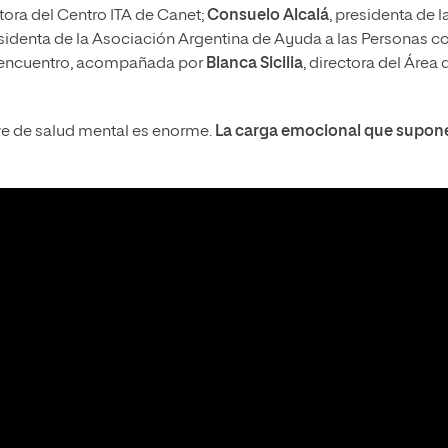
ctora del Centro ITA de Canet;
Consuelo Alcalá
, presidenta de l
esidenta de la Asociación Argentina de Ayuda a las Personas c
encuentro, acompañada por
Blanca Sicilia
, directora del Área 
ve de salud mental es enorme.
La carga emocional que supon