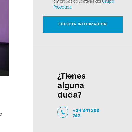
¿Tienes
alguna
duda?
+34 941 209
do
743