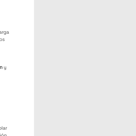
arga
ios
ón
y
plar
ión