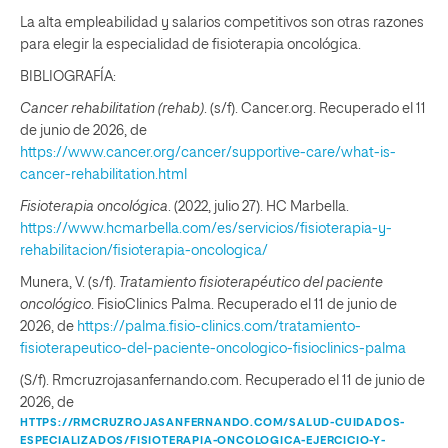
La alta empleabilidad y salarios competitivos son otras razones
para elegir la especialidad de fisioterapia oncológica.
BIBLIOGRAFÍA:
Cancer rehabilitation (rehab)
. (s/f). Cancer.org. Recuperado el 11
de junio de 2026, de
https://www.cancer.org/cancer/supportive-care/what-is-
cancer-rehabilitation.html
Fisioterapia oncológica
. (2022, julio 27). HC Marbella.
https://www.hcmarbella.com/es/servicios/fisioterapia-y-
rehabilitacion/fisioterapia-oncologica/
Munera, V. (s/f).
Tratamiento fisioterapéutico del paciente
oncológico
. FisioClinics Palma. Recuperado el 11 de junio de
2026, de
https://palma.fisio-clinics.com/tratamiento-
fisioterapeutico-del-paciente-oncologico-fisioclinics-palma
(S/f). Rmcruzrojasanfernando.com. Recuperado el 11 de junio de
2026, de
HTTPS://RMCRUZROJASANFERNANDO.COM/SALUD-CUIDADOS-
ESPECIALIZADOS/FISIOTERAPIA-ONCOLOGICA-EJERCICIO-Y-