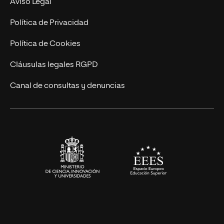
Aviso Legal
Postgrados
Trabaja en UNIR
Política de Privacidad
Cursos Universitarios
Actualidad
Política de Cookies
UNIR Revista
Cláusulas legales RGPD
Eventos
Canal de consultas y denuncias
Alianzas corporativas
Sala de prensa
Contacto