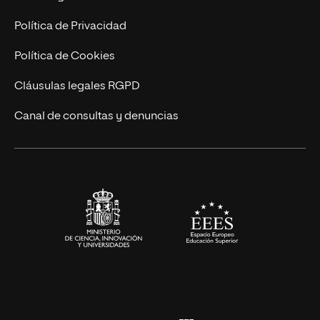
Postgrados
Trabaja en UNIR
Política de Privacidad
Cursos Universitarios
Actualidad
Política de Cookies
UNIR Revista
Cláusulas legales RGPD
Eventos
Canal de consultas y denuncias
Alianzas corporativas
Sala de prensa
Contacto