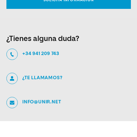
¿Tienes alguna duda?
+34 941 209 743
¿TE LLAMAMOS?
INFO@UNIR.NET